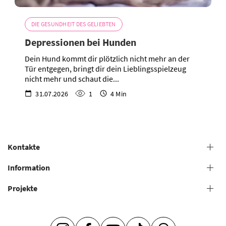
DIE GESUNDHEIT DES GELIEBTEN
Depressionen bei Hunden
Dein Hund kommt dir plötzlich nicht mehr an der
Tür entgegen, bringt dir dein Lieblingsspielzeug
nicht mehr und schaut die...
31.07.2026
1
4 Min
Kontakte
+38 (073) 606 74 43 Pflege
Information
+38 (073) 606 74 44 Offline-Studie
Projekte
Allgemeine Geschäftsbedingungen
+38 (073) 606 74 74 Online-Studie
+38 (073) 606 74 41 Shop
Hundesalons