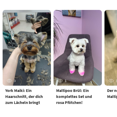
3
1
York Maiki: Ein
Maltipoo Brül: Ein
Der n
Haarschnitt, der dich
komplettes Set und
Malt
zum Lächeln bringt
rosa Pfötchen!