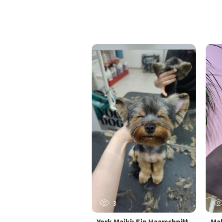
3
York Maiki: Ein Haarschnitt,
Mal