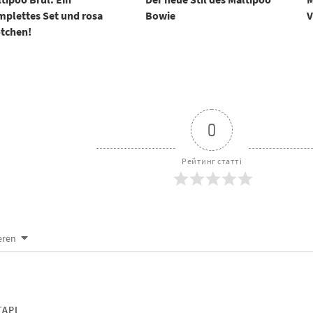
plettes Set und rosa
Bowie
V
ötchen!
0
Рейтинг статті
eren
АРІ