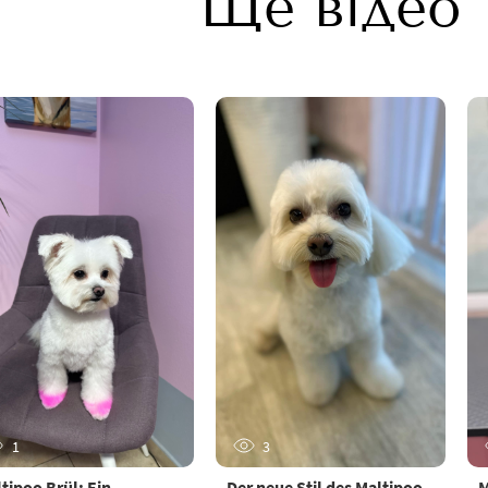
Ще відео
1
3
tipoo Brül: Ein
Der neue Stil des Maltipoo
M