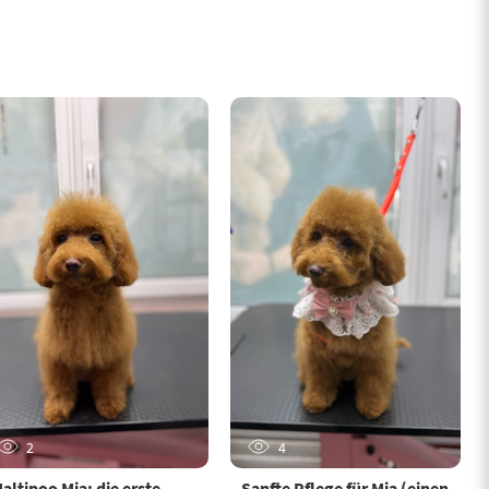
2
4
altipoo Mia: die erste
Sanfte Pflege für Mia (einen