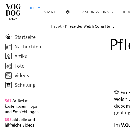
DE
STARTSEITE🏠
FRISEURSALONS
DIE
Haupt
»
Pflege des Welsh Corgi Fluffy.
Startseite
Pf
Nachrichten
Artikel
Foto
Videos
Schulung
🐶 Ein 
Welsh 
562
Artikel mit
diesem
kostenlosen Tipps
und Empfehlungen
gepfle
603
aktuelle und
Im
V.O
hilfreiche Videos