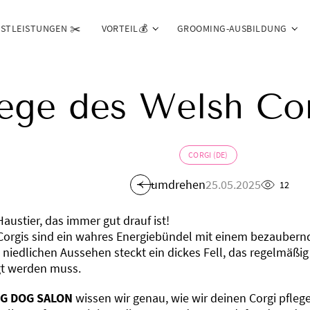
NSTLEISTUNGEN ✂️
VORTEIL💰
GROOMING-AUSBILDUNG
lege des Welsh Cor
CORGI (DE)
umdrehen
25.05.2025
12
Haustier, das immer gut drauf ist!
Corgis sind ein wahres Energiebündel mit einem bezaubern
 niedlichen Aussehen steckt ein dickes Fell, das regelmäß
gt werden muss.
.G DOG SALON
wissen wir genau, wie wir deinen Corgi pfle