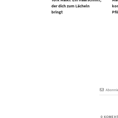
der dich zum Lächeln
kom
bringt
Pf
Abonni
0
КОМЕНТ