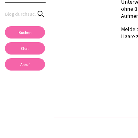
Unterwo
ohne üb
Aufmer
Melde 
Buchen
Haare 
Chat
Anruf