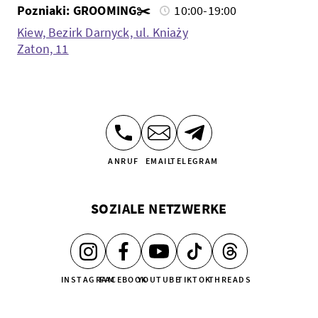
Pozniaki: GROOMING✂️
10:00-19:00
Kiew, Bezirk Darnyck, ul. Kniaży
Zaton, 11
ANRUF
EMAIL
TELEGRAM
SOZIALE NETZWERKE
INSTAGRAM
FACEBOOK
YOUTUBE
TIKTOK
THREADS