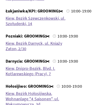
Łukjaniwka/KPI: GROOMING✂️
10:00-19:00
Kiew, Bezirk Szewczenkowski, ul.
Szołudenki, 14
Pozniaki: GROOMING✂️
10:00-19:00
Kiew, Bezirk Darnyck, ul. Kniaży
Zaton, 2/30
Darnycia: GROOMING✂️
10:00-19:00
Kiew, Dnipro-Bezirk, Blvd. I.
Kotlarewskiego (Pracy), 7
Hołosijiwo: GROOMING✂️
10:00-19:00
Kiew, Bezirk Hołosijiwska,
Wohnanlage "4 Saisonen", ul.
Maksymowycza, 3d