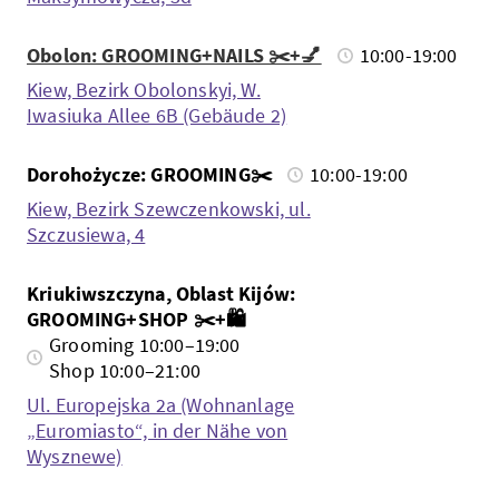
Obolon: GROOMING+NAILS ✂️+💅
10:00-19:00
Kiew, Bezirk Obolonskyi, W.
Iwasiuka Allee 6B (Gebäude 2)
Dorohożycze: GROOMING✂️
10:00-19:00
Kiew, Bezirk Szewczenkowski, ul.
Szczusiewa, 4
Kriukiwszczyna, Oblast Kijów:
GROOMING+SHOP ✂️+🛍️
Grooming 10:00–19:00
Shop 10:00–21:00
Ul. Europejska 2a (Wohnanlage
„Euromiasto“, in der Nähe von
Wysznewe)