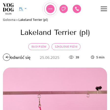
PL
UMÓW
Golovna
»
Lakeland Terrier (pl)
Lakeland Terrier (pl)
RASY PSÓW
SZKOLENIE PSÓW
odwróć się
25.06.2025
39
5 min