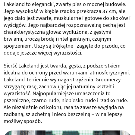
Lakeland to elegancki, zwarty pies o mocnej budowie.
Jego wysokość w kłębie rzadko przekracza 37 cm, ale
jego ciało jest zwarte, muskularne i gotowe do skoków i
wyścigów. Jego najbardziej rozpoznawalną cechą jest
charakterystyczna głowa: wydłużona, z gęstymi
brwiami, uroczą brodą i inteligentnym, czujnym
spojrzeniem. Uszy są trójkątne i zagięte do przodu, co
dodaje jeszcze więcej wyrazistości.
Sierść Lakeland jest twarda, gęsta, z podszerstkiem –
idealna do ochrony przed warunkami atmosferycznymi.
Lakeland Terrier nie wymaga strzyżenia. Groomerzy
strzygą tę rasę, zachowując jej naturalny kształt i
wyrazistość. Najpopularniejsze umaszczenia to
pszeniczne, czarno-rude, niebiesko-rude i rzadko rude.
Ale niezależnie od koloru, rasa ta zawsze wygląda na
zadbaną, szlachetną i nieco bezczelną – w najlepszy
możliwy sposób.