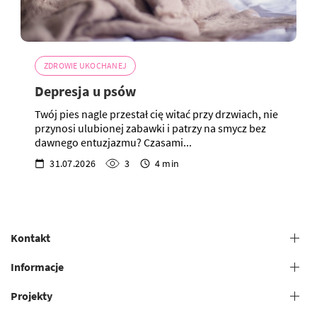
ZDROWIE UKOCHANEJ
Depresja u psów
Twój pies nagle przestał cię witać przy drzwiach, nie
przynosi ulubionej zabawki i patrzy na smycz bez
dawnego entuzjazmu? Czasami...
31.07.2026
3
4 min
Kontakt
+38 (073) 606 74 43 Pielęgnacja
Informacje
+38 (073) 606 74 44 Studia offline
Projekty
Zasady ogólne świadczenia usług
+38 (073) 606 74 74 Nauka online