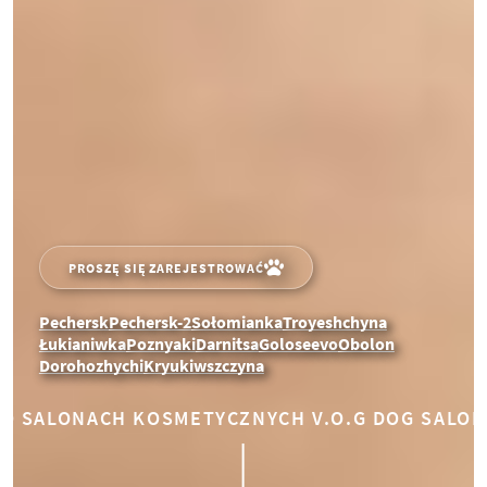
PROSZĘ SIĘ ZAREJESTROWAĆ
Pechersk
Pechersk-2
Sołomianka
Troyeshchyna
Łukianiwka
Poznyaki
Darnitsa
Goloseevo
Obolon
Dorohozhychi
Kryukiwszczyna
O SALONACH KOSMETYCZNYCH V.O.G DOG SALON