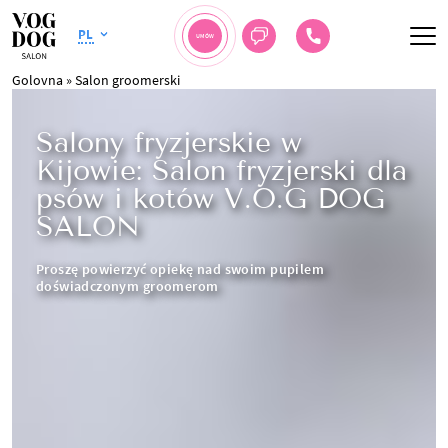
PL
UMÓW
Golovna
»
Salon groomerski
Salony fryzjerskie w
Kijowie: Salon fryzjerski dla
psów i kotów V.O.G DOG
SALON
Proszę powierzyć opiekę nad swoim pupilem
doświadczonym groomerom