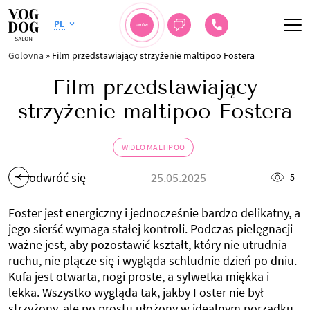
PL
UMÓW
Golovna
»
Film przedstawiający strzyżenie maltipoo Fostera
Film przedstawiający
strzyżenie maltipoo Fostera
WIDEO MALTIPOO
odwróć się
25.05.2025
5
Foster jest energiczny i jednocześnie bardzo delikatny, a
jego sierść wymaga stałej kontroli. Podczas pielęgnacji
ważne jest, aby pozostawić kształt, który nie utrudnia
ruchu, nie plącze się i wygląda schludnie dzień po dniu.
Kufa jest otwarta, nogi proste, a sylwetka miękka i
lekka. Wszystko wygląda tak, jakby Foster nie był
strzyżony, ale po prostu ułożony w idealnym porządku.