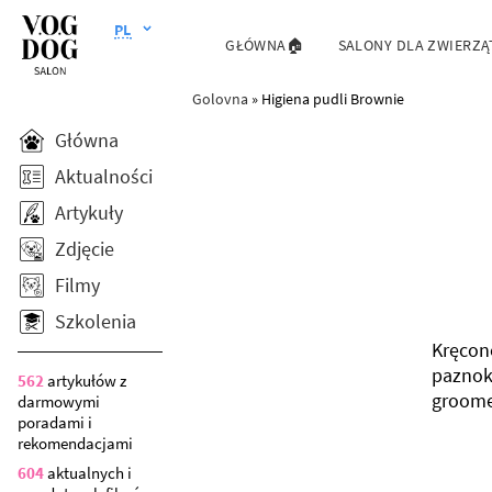
PL
GŁÓWNA🏠
SALONY DLA ZWIERZĄ
Golovna
»
Higiena pudli Brownie
Główna
Aktualności
Artykuły
Zdjęcie
Filmy
Szkolenia
Kręcone
paznokc
562
artykułów z
groomer
darmowymi
poradami i
rekomendacjami
604
aktualnych i