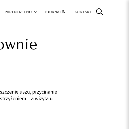
PARTNERSTWO
JOURNAL📝
KONTAKT
ownie
yszczenie uszu, przycinanie
strzyżeniem. Ta wizyta u