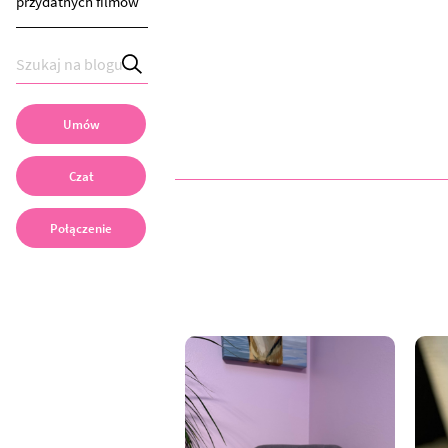
przydatnych filmów
Umów
Czat
Połączenie