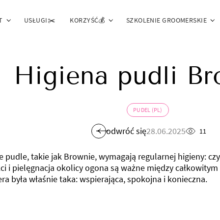
T
USŁUGI✂️
KORZYŚĆ💰
SZKOLENIE GROOMERSKIE
Higiena pudli Br
PUDEL (PL)
odwróć się
28.06.2025
11
 pudle, takie jak Brownie, wymagają regularnej higieny: cz
i i pielęgnacja okolicy ogona są ważne między całkowitym 
a była właśnie taka: wspierająca, spokojna i konieczna.