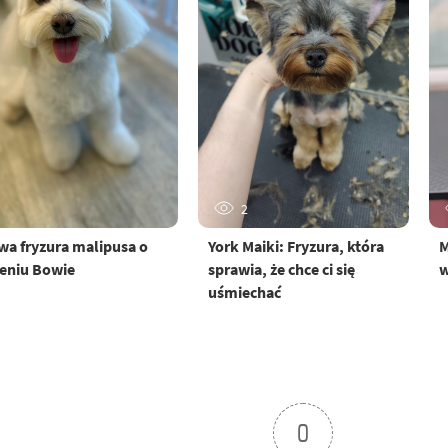
2
a fryzura malipusa o
York Maiki: Fryzura, która
M
eniu Bowie
sprawia, że chce ci się
w
uśmiechać
0