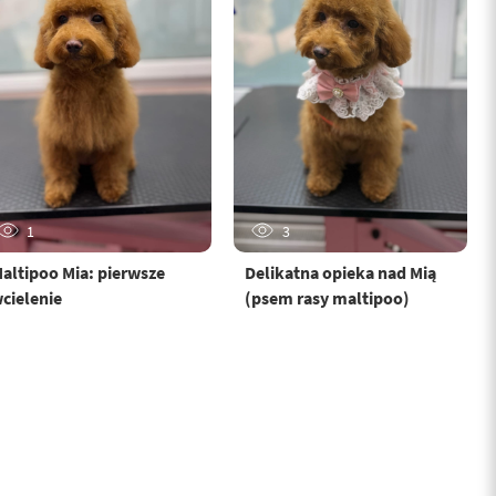
1
3
altipoo Mia: pierwsze
Delikatna opieka nad Mią
cielenie
(psem rasy maltipoo)