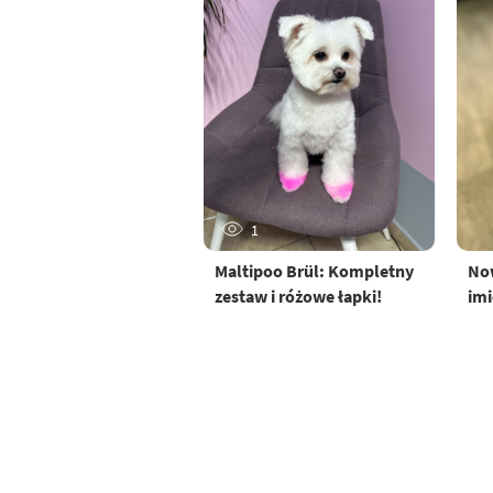
1
Maltipoo Brül: Kompletny
Now
zestaw i różowe łapki!
imi