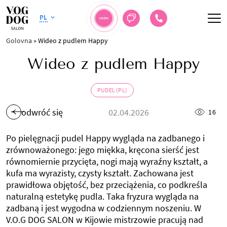
PL
UMÓW
Golovna
»
Wideo z pudlem Happy
Wideo z pudlem Happy
PUDEL (PL)
odwróć się
02.04.2026
16
Po pielęgnacji pudel Happy wygląda na zadbanego i
zrównoważonego: jego miękka, kręcona sierść jest
równomiernie przycięta, nogi mają wyraźny kształt, a
kufa ma wyrazisty, czysty kształt. Zachowana jest
prawidłowa objętość, bez przeciążenia, co podkreśla
naturalną estetykę pudla. Taka fryzura wygląda na
zadbaną i jest wygodna w codziennym noszeniu. W
V.O.G DOG SALON w Kijowie mistrzowie pracują nad