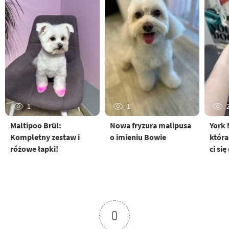
1
1
Maltipoo Brül:
Nowa fryzura malipusa
York 
Kompletny zestaw i
o imieniu Bowie
która
różowe łapki!
ci si
0