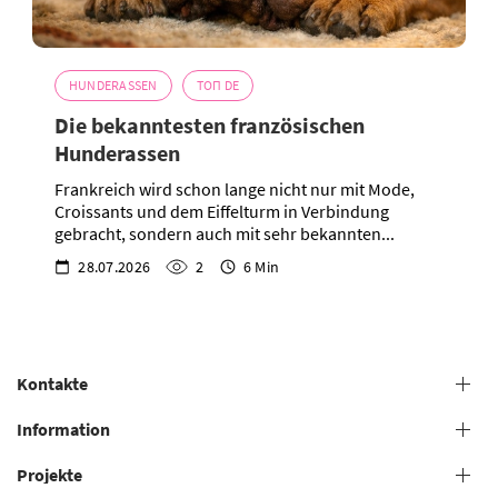
HUNDERASSEN
ТОП DE
Die bekanntesten französischen
Hunderassen
Frankreich wird schon lange nicht nur mit Mode,
Croissants und dem Eiffelturm in Verbindung
gebracht, sondern auch mit sehr bekannten...
28.07.2026
2
6 Min
Kontakte
+38 (073) 606 74 43 Pflege
Information
+38 (073) 606 74 44 Offline-Studie
Projekte
Allgemeine Geschäftsbedingungen
+38 (073) 606 74 74 Online-Studie