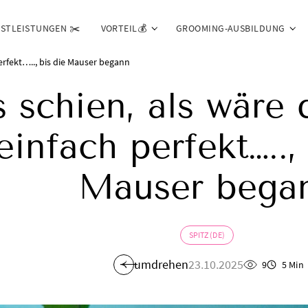
NSTLEISTUNGEN ✂️
VORTEIL💰
GROOMING-AUSBILDUNG
perfekt….., bis die Mauser begann
s schien, als wäre 
einfach perfekt…..,
Mauser bega
SPITZ (DE)
umdrehen
23.10.2025
9
5 Min