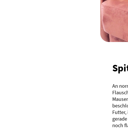
Spi
An norm
Flausc
Mauser
beschl
Futter,
gerade 
noch fl