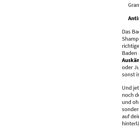
Gran
Anti
Das Bad
Shampo
richti
Baden 
Auskä
oder J
sonst i
Und jet
noch d
und oh
sonder
auf dei
hinterl