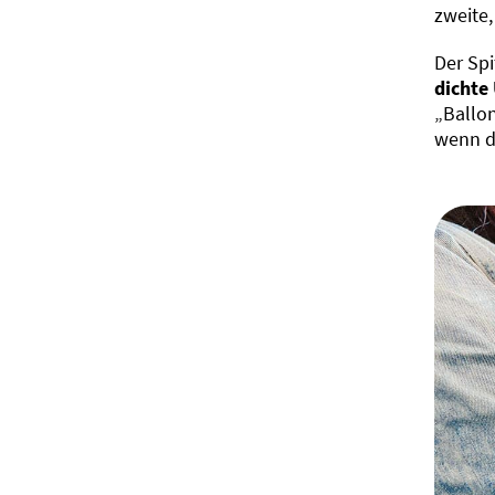
zweite,
Der Spi
dichte
„Ballon
wenn di