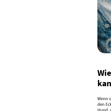
Wie
kan
Wenn si
den Eck
Hund, a