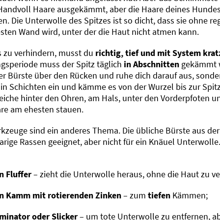
Handvoll Haare ausgekämmt, aber die Haare deines Hund
n. Die Unterwolle des Spitzes ist so dicht, dass sie ohne
esten Wand wird, unter der die Haut nicht atmen kann.
 zu verhindern, musst du
richtig, tief und mit System kra
gsperiode muss der Spitz täglich
in Abschnitten
gekämmt we
er Bürste über den Rücken und ruhe dich darauf aus, sonder
 in Schichten ein und kämme es von der Wurzel bis zur Spit
eiche hinter den Ohren, am Hals, unter den Vorderpfoten un
are am ehesten stauen.
kzeuge sind ein anderes Thema. Die übliche Bürste aus der 
arige Rassen geeignet, aber nicht für ein Knäuel Unterwolle
n Fluffer
– zieht die Unterwolle heraus, ohne die Haut zu ve
n Kamm mit rotierenden Zinken
– zum
tiefen
Kämmen;
minator oder Slicker
– um tote Unterwolle zu entfernen, ab