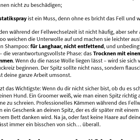
nen nicht zu beschädigen;
statikspray
ist ein Muss, denn ohne es bricht das Fell und w
en während der Fellwechselzeit ist nicht häufig, aber seh
o weichen die Unterwolle auf und machen sie leichter au
gen Shampoo:
für Langhaar, nicht entfettend
, und unbeding
– die verantwortungsvollste Phase: das
Trocknen mit eine
mmen
. Wenn du die nasse Wolle liegen lässt – wird sie sich v
uckreiz beginnen. Der Spitz sollte nicht nass, sondern fla
st deine ganze Arbeit umsonst.
zt das Wichtigste: Wenn du dir nicht sicher bist, ob du es sc
einen Hund. Ein Groomer weiß, wie man einen Spitz richt
ne zu schreien. Professionelles Kämmen während des Fellwe
n ein Geschenk an deinen Spitz, der es dir später mit eine
nem Bett danken wird. Na ja, oder fast keine Haare auf dein
ässt immer ein bisschen von sich… überall.