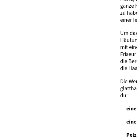
ganze 
zu habe
einer f
Um das
Häutun
mit ein
Friseur
die Ber
die Ha
Die Wer
glattha
du:
eine
eine
Pelz