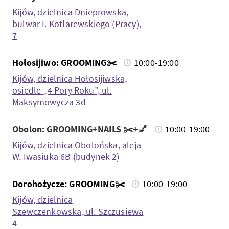
Kijów, dzielnica Dnieprowska,
bulwar I. Kotlarewskiego (Pracy),
7
Hołosijiwo: GROOMING✂️
10:00-19:00
Kijów, dzielnica Hołosijiwska,
osiedle „4 Pory Roku”, ul.
Maksymowycza 3d
Obolon: GROOMING+NAILS ✂️+💅
10:00-19:00
Kijów, dzielnica Obolońska, aleja
W. Iwasiuka 6B (budynek 2)
Dorohożycze: GROOMING✂️
10:00-19:00
Kijów, dzielnica
Szewczenkowska, ul. Szczusiewa
4