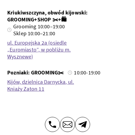
Kriukiwszczyna, obwód kijowski:
GROOMING+SHOP ✂️+🛍️
Grooming 10:00–19:00
Sklep 10:00–21:00
ul. Europejska 2a (osiedle
„Euromiasto”, w pobliżu m.
Wysznewe)
Pozniaki: GROOMING✂️
10:00-19:00
Kijów, dzielnica Darnycka, ul.
Kniaży Zaton 11