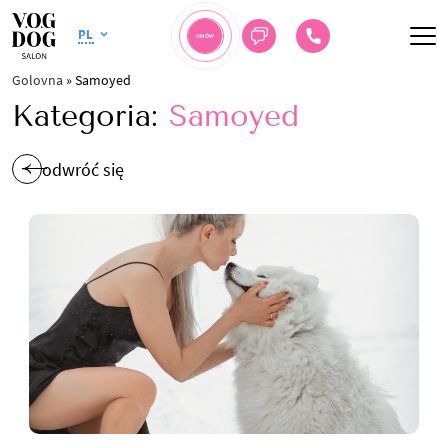
PL
UMÓW
Golovna
»
Samoyed
Kategoria:
Samoyed
odwróć się