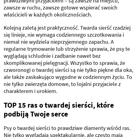
prawdziwymi przyjaciółmi – są zawsze na miejscu,
zawsze w ruchu, zawsze gotowe wspierać swoich
właścicieli w każdych okolicznościach.
Kolejną zaletą jest praktyczność. Twarda sierść rzadziej
się linieje, nie wymaga codziennego szczotkowania i
niemal nie wydziela nieprzyjemnego zapachu. A
regularne trymowanie lub strzyżenie sprawia, że psy te
wyglądają schludnie i zadbanie nawet bez
skomplikowanej pielęgnacji. Wszystko to sprawia, że
czworonogi o twardej sierści są nie tylko piękne dla oka,
ale także zaskakująco wygodne w codziennym życiu. To
nie tylko zwierzęta domowe, to lojalni przyjaciele z
charakterem i urokiem.
TOP 15 ras o twardej sierści, które
podbiją Twoje serce
Psy o twardej sierści to prawdziwe diamenty wśród ras.
Nie tylko wyglądają spektakularnie, ale często mają