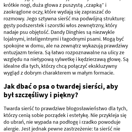
krótkie nogi, duża głowa z puszystą „czapką” i
zaokrąglone oczy, które wydają się zapraszać do
rozmowy. Jego sztywna sierść ma podwójną strukturę:
gęsty podszerstek i szorstki włos zewnętrzny, który
nadaje psu objętość. Dandy Dinghies są niezwykle
lojalnymi, inteligentnymi i łagodnymi psami. Mogą być
spokojne w domu, ale na zewnątrz wykazują prawdziwy
entuzjazm teriera. Są łatwo rozpoznawalne na ulicy ze
względu na nietypową sylwetkę i kędzierzawą głowę. Są
idealne dla tych, którzy chcą połączyć ekskluzywny
wygląd z dobrym charakterem w małym formacie.
Jak dbać o psa o twardej sierści, aby
był szczęśliwy i piękny?
Twarda sierść to prawdziwe błogosławieństwo dla tych,
którzy cenią sobie porządek i estetykę. Nie przykleja się
do ubrań, nie wypada na podłogę i rzadko powoduje
alergie. Jest jednak pewne zastrzeżenie: ta sierść nie