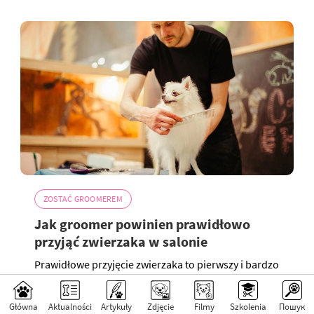
ZOSTAĆ GROOMEREM
Jak groomer powinien prawidłowo
przyjąć zwierzaka w salonie
Prawidłowe przyjęcie zwierzaka to pierwszy i bardzo
ważny etap pielęgnacji. To właśnie podczas
pierwszego spotkania groomer zbiera potrzebne
informacje, ocenia...
Główna
Aktualności
Artykuły
Zdjęcie
Filmy
Szkolenia
Пошук