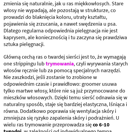
zmienia się naturalnie, jak u ras miękkowłosych. Stare
włosy nie wypadają, ale pozostają w strukturze, co
prowadzi do blaknięcia koloru, utraty kształtu,
pojawienia się zrzucania, a nawet swędzenia u psa.
Dlatego regularna odpowiednia pielęgnacja nie jest
kaprysem, ale koniecznością i tu zaczyna się prawdziwa
sztuka pielęgnacji.
Główną cechą ras o twardej sierści jest to, że wymagają
one strippingu lub
trymowania
, czyli wyrywania starych
włosów ręcznie lub za pomocą specjalnych narzędzi.
Nie zaszkodzi, jeśli zostanie to zrobione w
odpowiednim czasie i prawidłowo: groomer usuwa
tylko martwe włosy, które nie są już przymocowane do
mieszków włosowych. Dzięki temu sierść odnawia się w
naturalny sposób, staje się bardziej elastyczna, lśniąca i
równa. Dodatkowo poprawia się wentylacja skóry i
zmniejsza się ryzyko zapalenia skóry i podrażnień. U
wielu ras trymowanie przeprowadza się
co 6-10
tygodni
, w zależności od indywidualnego tempa