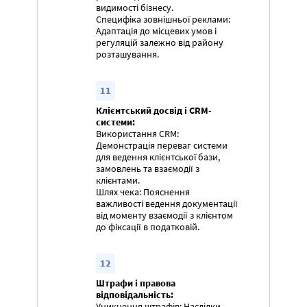
видимості бізнесу.
Специфіка зовнішньої реклами:
Адаптація до місцевих умов і
регуляцій залежно від району
розташування.
11
Клієнтський досвід і CRM-
системи:
Використання CRM:
Демонстрація переваг системи
для ведення клієнтської бази,
замовлень та взаємодії з
клієнтами.
Шлях чека: Пояснення
важливості ведення документації
від моменту взаємодії з клієнтом
до фіксації в податковій.
12
Штрафи і правова
відповідальність:
Уникнення штрафів: Наслідки