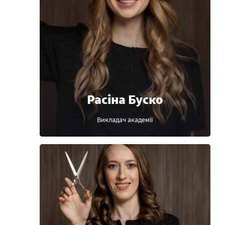
Расіна Буско
Викладач академії