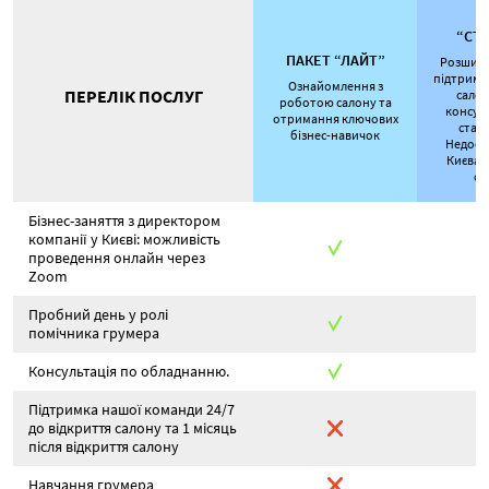
П
“СТ
ПАКЕТ “ЛАЙТ”
Розшире
підтримк
Ознайомлення з
ПЕРЕЛІК ПОСЛУГ
салон
роботою салону та
консул
отримання ключових
стаж
бізнес-навичок
Недост
Києва т
об
Бізнес-заняття з директором
компанії у Києві: можливість
проведення онлайн через
Zoom
Пробний день у ролі
помічника грумера
Консультація по обладнанню.
Підтримка нашої команди 24/7
до відкриття салону та 1 місяць
після відкриття салону
Навчання грумера