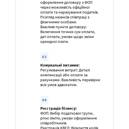
оформлення договору з ФОП
через можливість офіційної
оплати та нарахування податків.
Розгляд нюансів співпраці з
фізичними особами.
Важливі пункти договору:
Включення точних сум оплати,
дат оплати, умови щодо зміни
орендної плати.
03
Комунальні питання:
Регулювання витрат: Деталі
компенсації або оплати за
рахунками. Важливість перевірки
всіх умов адвокатом.
04
Реєстрація бізнесу:
ФОП: Вибір податкової групи,
річні ліміти, умови оформлення
співробітників.
Реєстрація КВЕД: Відкриття кодів