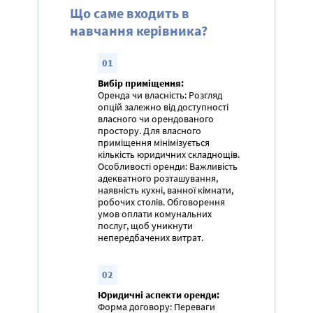
Що саме входить в
навчання керівника?
01
Вибір приміщення:
Оренда чи власність: Розгляд
опцій залежно від доступності
власного чи орендованого
простору. Для власного
приміщення мінімізується
кількість юридичних складнощів.
Особливості оренди: Важливість
адекватного розташування,
наявність кухні, ванної кімнати,
робочих столів. Обговорення
умов оплати комунальних
послуг, щоб уникнути
непередбачених витрат.
02
Юридичні аспекти оренди:
Форма договору: Переваги