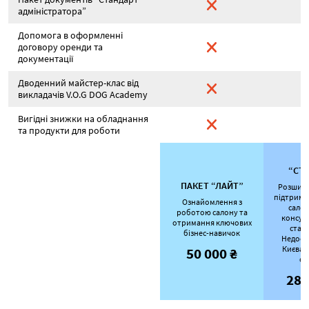
адміністратора”
Допомога в оформленні
договору оренди та
документації
Дводенний майстер-клас від
викладачів V.O.G DOG Аcademy
Вигідні знижки на обладнання
та продукти для роботи
П
“СТ
ПАКЕТ “ЛАЙТ”
Розшире
підтримк
Ознайомлення з
салон
роботою салону та
консул
отримання ключових
стаж
бізнес-навичок
Недост
Києва т
50 000 ₴
об
280