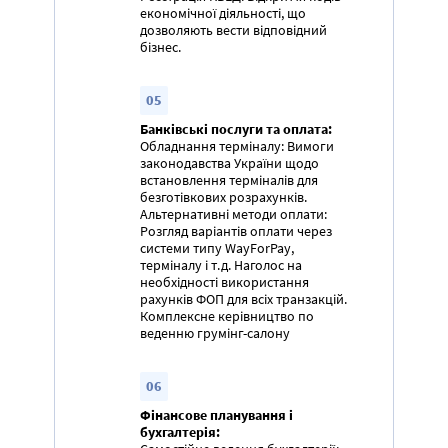
економічної діяльності, що
дозволяють вести відповідний
бізнес.
05
Банківські послуги та оплата:
Обладнання терміналу: Вимоги
законодавства України щодо
встановлення терміналів для
безготівкових розрахунків.
Альтернативні методи оплати:
Розгляд варіантів оплати через
системи типу WayForPay,
терміналу і т.д. Наголос на
необхідності використання
рахунків ФОП для всіх транзакцій.
Комплексне керівництво по
веденню грумінг-салону
06
Фінансове планування і
бухгалтерія: