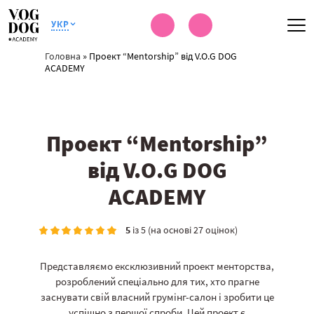
УКР
Головна
»
Проект “Mentorship” від V.O.G DOG
ACADEMY
Проект “Mentorship”
від V.O.G DOG
ACADEMY
5
із 5 (на основі 27 оцінок)
Представляємо ексклюзивний проект менторства,
розроблений спеціально для тих, хто прагне
заснувати свій власний грумінг-салон і зробити це
успішно з першої спроби. Цей проект є