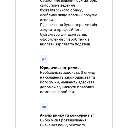
Самостійне ведення бухгалтерії:
самостійне ведення
бухгалтерського обліку,
особливо якщо власник розуміє
основи.
Підключення бухгалтера: чи слід
залучити професійного
бухгалтера для здачі звітів,
оформлення співробітників,
виплати зарплат та податків.
07
Юридична підтримка:
Необхідність адвоката: З огляду
на складність законодавства та
його зміни, наявність адвоката
допоможе уникнути правових
помилок і проблем.
08
Аналіз ринку та конкурентів:
Вибір місця розташування:
Вивчення конкурентного