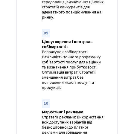
середовища, визначення цінових
стратегій конкурентів для
адекватного позиціонування на
ринку.
09
Ціноутворення і контроль
собівартості:
Розрахунок собівартості:
Важливість точного розрахунку
собівартості послуг для націнки
та визначення прибутковості.
Оптимізація витрат: Стратегії
зменшення витрат без
погіршення якості послуг та
продукції.
10
Маркетинг і реклама:
Стратегії реклами: Використання
всіх доступних варіантів від
безкоштовної до платної
реклами для збільшення