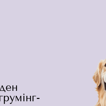
ден
грумінг-