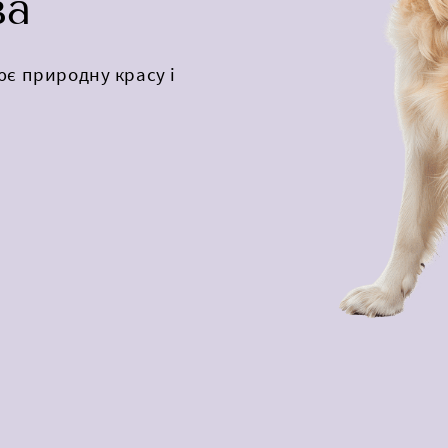
ва
ює природну красу і