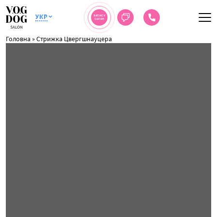
УКР
ЗАПИС У
САЛОН
Головна
»
Стрижка Цвергшнауцера