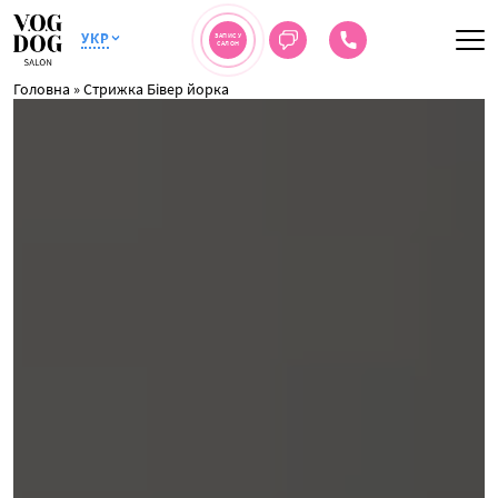
УКР
ЗАПИС У
САЛОН
Головна
»
Стрижка Бівер йорка