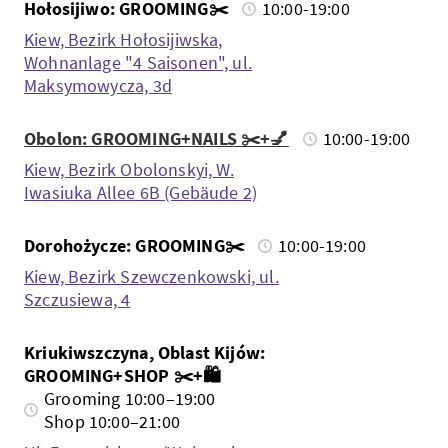
Hołosijiwo: GROOMING✂️
10:00-19:00
Kiew, Bezirk Hołosijiwska,
Wohnanlage "4 Saisonen", ul.
Maksymowycza, 3d
Obolon: GROOMING+NAILS ✂️+💅
10:00-19:00
Kiew, Bezirk Obolonskyi, W.
Iwasiuka Allee 6B (Gebäude 2)
Dorohożycze: GROOMING✂️
10:00-19:00
Kiew, Bezirk Szewczenkowski, ul.
Szczusiewa, 4
Kriukiwszczyna, Oblast Kijów:
GROOMING+SHOP ✂️+🛍️
Grooming 10:00–19:00
Shop 10:00–21:00