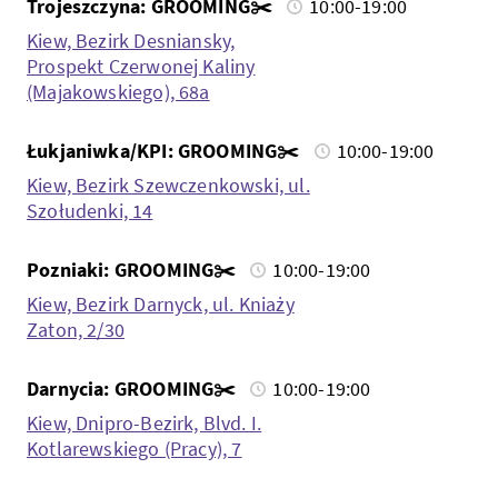
Trojeszczyna: GROOMING✂️
10:00-19:00
Kiew, Bezirk Desniansky,
Prospekt Czerwonej Kaliny
(Majakowskiego), 68a
Łukjaniwka/KPI: GROOMING✂️
10:00-19:00
Kiew, Bezirk Szewczenkowski, ul.
Szołudenki, 14
Pozniaki: GROOMING✂️
10:00-19:00
Kiew, Bezirk Darnyck, ul. Kniaży
Zaton, 2/30
Darnycia: GROOMING✂️
10:00-19:00
Kiew, Dnipro-Bezirk, Blvd. I.
Kotlarewskiego (Pracy), 7