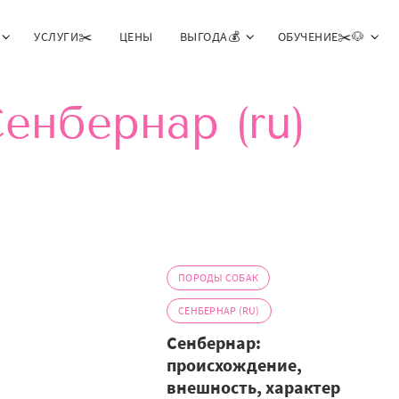
УСЛУГИ✂️
ЦЕНЫ
ВЫГОДА💰
ОБУЧЕНИЕ✂️🐶
енбернар (ru)
ПОРОДЫ СОБАК
СЕНБЕРНАР (RU)
Сенбернар:
происхождение,
внешность, характер