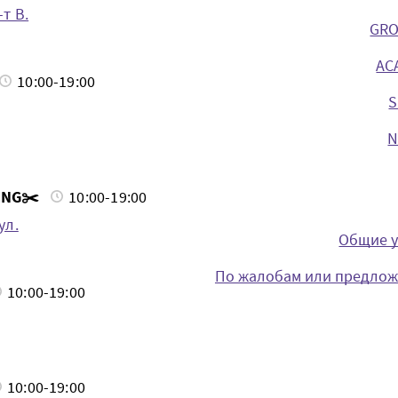
т В.
GRO
ACA
10:00-19:00
S
N
ING✂️
10:00-19:00
ул.
Общие у
По жалобам или предложе
10:00-19:00
10:00-19:00