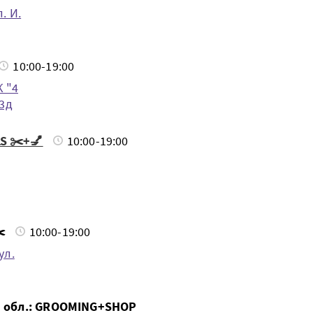
. И.
10:00-19:00
К "4
 3д
S ✂️+💅
10:00-19:00
️
10:00-19:00
ул.
я обл.: GROOMING+SHOP