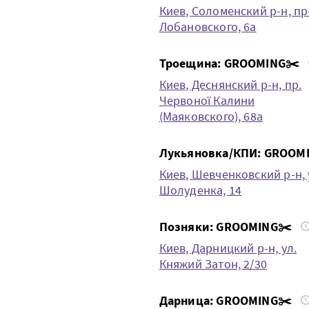
Киев, Соломенский р-н, пр-
Лобановского, 6а
Троещина: GROOMING✂️
Киев, Деснянский р-н, пр.
Червоної Калини
(Маяковского), 68а
Лукьяновка/КПИ: GROOM
Киев, Шевченковский р-н, 
Шолуденка, 14
Позняки: GROOMING✂️
Киев, Дарницкий р-н, ул.
Княжий Затон, 2/30
Дарница: GROOMING✂️