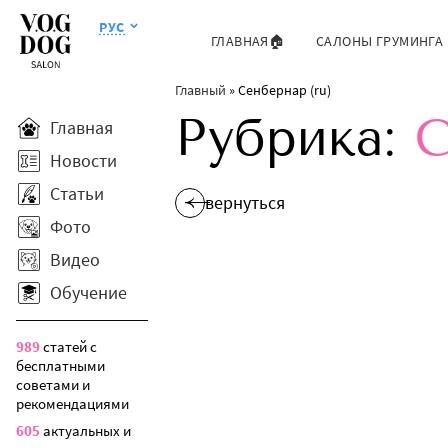
РУС
ГЛАВНАЯ🏠
САЛОНЫ ГРУМИНГА
Главный
»
Сенбернар (ru)
Рубрика:
С
Главная
Новости
Статьи
вернуться
Фото
Видео
Обучение
989
статей с
бесплатными
советами и
рекомендациями
605
актуальных и