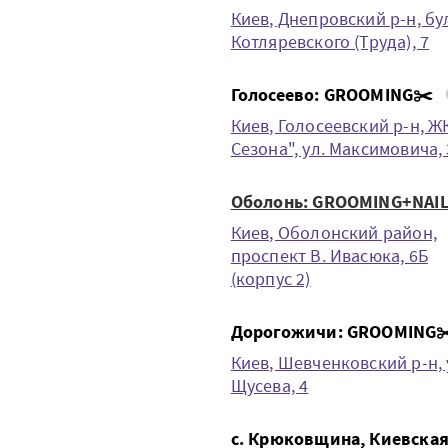
Киев, Днепровский р-н, бул
Котляревского (Труда), 7
Голосеево: GROOMING✂️
Киев, Голосеевский р-н, Ж
Сезона", ул. Максимовича,
Оболонь: GROOMING+NAIL
Киев, Оболонский район,
проспект В. Ивасюка, 6Б
(корпус 2)
Дорогожичи: GROOMING✂
Киев, Шевченковский р-н, 
Щусева, 4
с. Крюковщина, Киевска