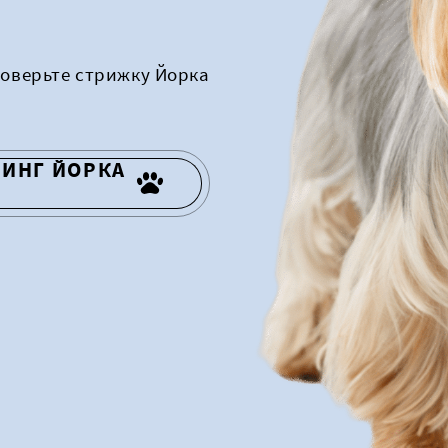
доверьте стрижку Йорка
МИНГ ЙОРКА