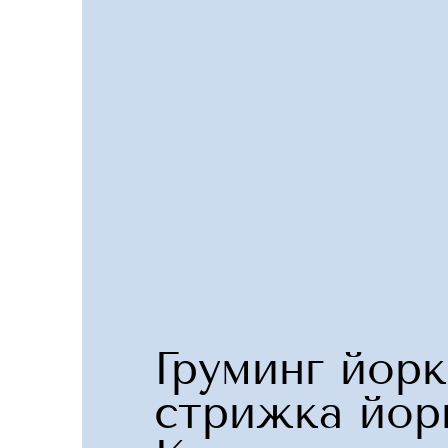
Груминг йорк
стрижка йор