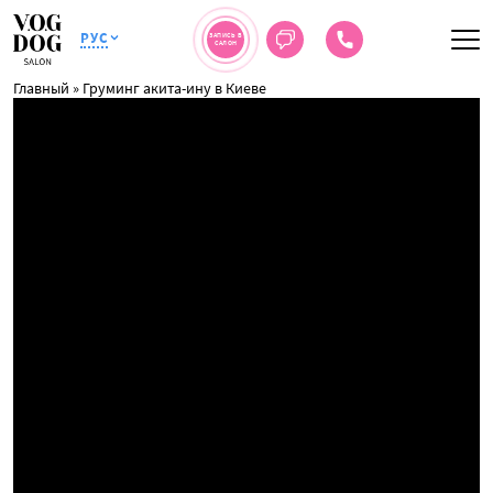
РУС
ЗАПИСЬ В
САЛОН
Главный
»
Груминг акита-ину в Киеве