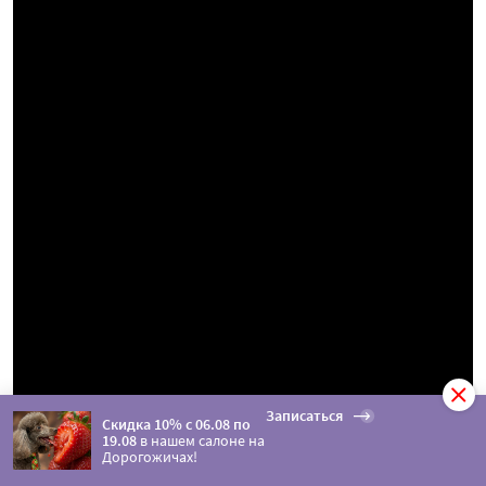
Записаться
Скидка 10% с 06.08 по
19.08
в нашем салоне на
Дорогожичах!