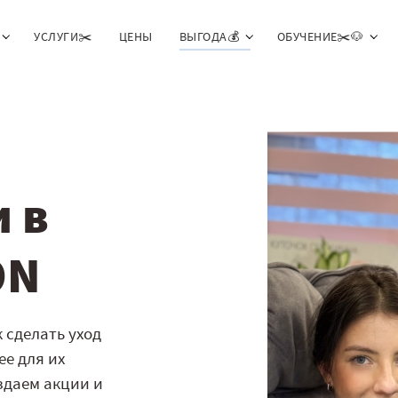
УСЛУГИ✂️
ЦЕНЫ
ВЫГОДА💰
ОБУЧЕНИЕ✂️🐶
 в
ON
 сделать уход
е для их
здаем акции и