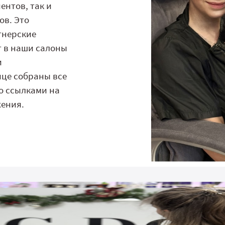
ентов, так и
ов. Это
тнерские
т в наши салоны
и
ице собраны все
о ссылками на
жения.