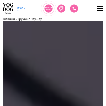
РУС
ЗАПИСЬ В
САЛОН
Главный
»
Груминг Чау-чау