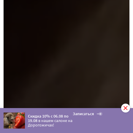
Записаться
Скидка 10% с 06.08 по
19.08
в нашем салоне на
Дорогожичах!