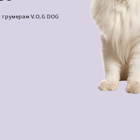
и грумерам V.O.G DOG