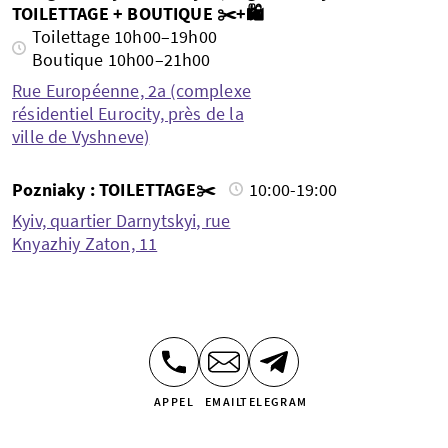
TOILETTAGE + BOUTIQUE ✂️+🛍️
Toilettage 10h00–19h00
Boutique 10h00–21h00
Rue Européenne, 2a (complexe
résidentiel Eurocity, près de la
ville de Vyshneve)
Pozniaky : TOILETTAGE✂️
10:00-19:00
Kyiv, quartier Darnytskyi, rue
Knyazhiy Zaton, 11
APPEL
EMAIL
TELEGRAM