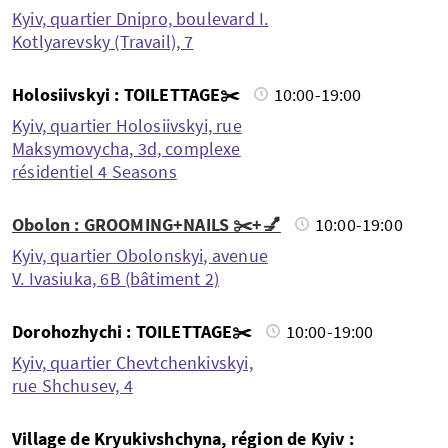
Kyiv, quartier Dnipro, boulevard I.
Kotlyarevsky (Travail), 7
Holosiivskyi : TOILETTAGE✂️
10:00-19:00
Kyiv, quartier Holosiivskyi, rue
Maksymovycha, 3d, complexe
résidentiel 4 Seasons
Obolon : GROOMING+NAILS ✂️+💅
10:00-19:00
Kyiv, quartier Obolonskyi, avenue
V. Ivasiuka, 6B (bâtiment 2)
Dorohozhychi : TOILETTAGE✂️
10:00-19:00
Kyiv, quartier Chevtchenkivskyi,
rue Shchusev, 4
Village de Kryukivshchyna, région de Kyiv :