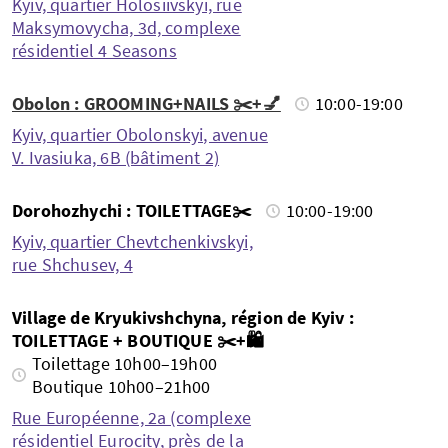
Kyiv, quartier Holosiivskyi, rue
Maksymovycha, 3d, complexe
résidentiel 4 Seasons
Obolon : GROOMING+NAILS ✂️+💅
10:00-19:00
Kyiv, quartier Obolonskyi, avenue
V. Ivasiuka, 6B (bâtiment 2)
Dorohozhychi : TOILETTAGE✂️
10:00-19:00
Kyiv, quartier Chevtchenkivskyi,
rue Shchusev, 4
Village de Kryukivshchyna, région de Kyiv :
TOILETTAGE + BOUTIQUE ✂️+🛍️
Toilettage 10h00–19h00
Boutique 10h00–21h00
Rue Européenne, 2a (complexe
résidentiel Eurocity, près de la