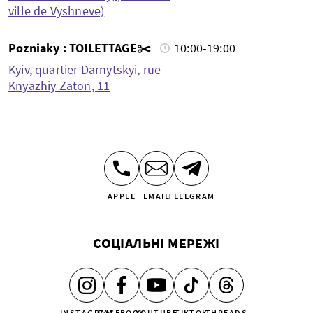
ville de Vyshneve)
Pozniaky : TOILETTAGE✂️
10:00-19:00
Kyiv, quartier Darnytskyi, rue
Knyazhiy Zaton, 11
APPEL
EMAIL
TELEGRAM
СОЦІАЛЬНІ МЕРЕЖІ
INSTAGRAM
FACEBOOK
YOUTUBE
TIKTOK
THREADS