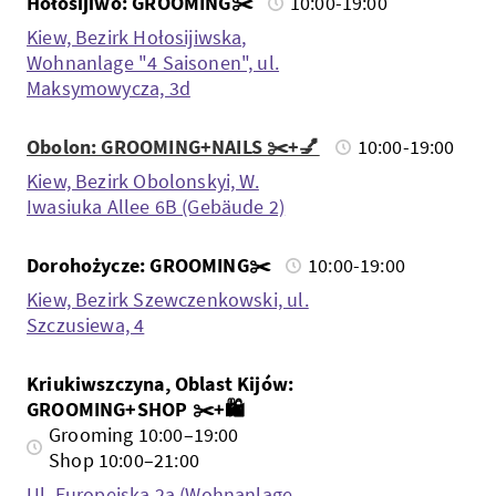
Hołosijiwo: GROOMING✂️
10:00-19:00
Kiew, Bezirk Hołosijiwska,
Wohnanlage "4 Saisonen", ul.
Maksymowycza, 3d
Obolon: GROOMING+NAILS ✂️+💅
10:00-19:00
Kiew, Bezirk Obolonskyi, W.
Iwasiuka Allee 6B (Gebäude 2)
Dorohożycze: GROOMING✂️
10:00-19:00
Kiew, Bezirk Szewczenkowski, ul.
Szczusiewa, 4
Kriukiwszczyna, Oblast Kijów:
GROOMING+SHOP ✂️+🛍️
Grooming 10:00–19:00
Shop 10:00–21:00
Ul. Europejska 2a (Wohnanlage