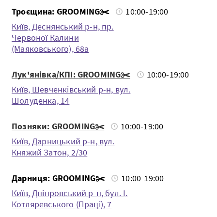
Троєщина: GROOMING✂️
10:00-19:00
Київ, Деснянський р-н, пр.
Червоної Калини
(Маяковського), 68а
Лук'янівка/КПІ: GROOMING✂️
10:00-19:00
Київ, Шевченкiвський р-н, вул.
Шолуденка, 14
Позняки: GROOMING✂️
10:00-19:00
Київ, Дарницький р-н, вул.
Княжий Затон, 2/30
Дарниця: GROOMING✂️
10:00-19:00
Київ, Дніпровський р-н, бул. І.
Котляревського (Праці), 7