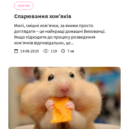
ХОМ'ЯК
Спарювання хом’яків
Милі, смішні хом’ячки, за якими просто
доглядати – це найкращі домашні Вихованці.
Якщо підходити до процесу розведення
хом’ячків відповідально, це...
19.08.2025
119
7 хв