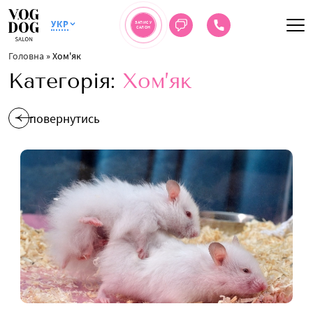
УКР
ЗАПИС У
САЛОН
Головна
»
Хом'як
Категорія:
Хом’як
повернутись