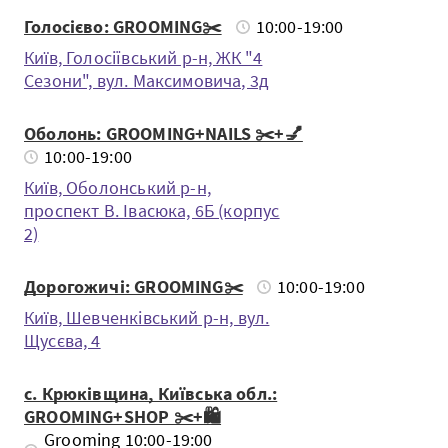
Голосієво: GROOMING✂️
10:00-19:00
Київ, Голосіївський р-н, ЖК "4
Сезони", вул. Максимовича, 3д
Оболонь: GROOMING+NAILS ✂️+💅
10:00-19:00
Київ, Оболонський р-н,
проспект В. Івасюка, 6Б (корпус
2)
Дорогожичі: GROOMING✂️
10:00-19:00
Київ, Шевченкiвський р-н, вул.
Щусєва, 4
с. Крюківщина, Київська обл.:
GROOMING+SHOP ✂️+🛍️
Grooming 10:00-19:00