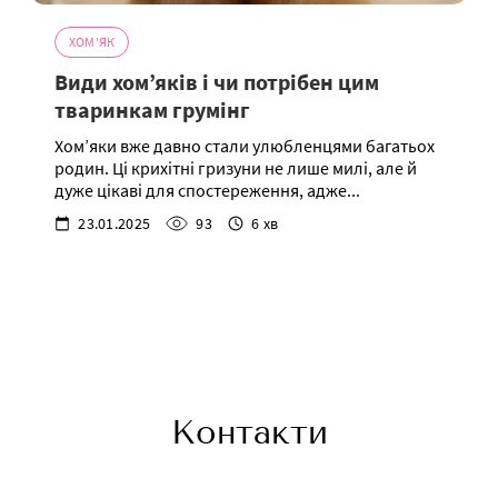
ХОМ'ЯК
Види хом’яків і чи потрібен цим
тваринкам грумінг
Хом’яки вже давно стали улюбленцями багатьох
родин. Ці крихітні гризуни не лише милі, але й
дуже цікаві для спостереження, адже...
23.01.2025
93
6 хв
Контакти