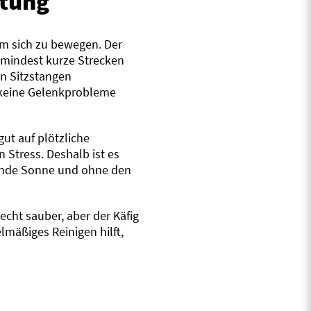
ltung
 um sich zu bewegen. Der
 zumindest kurze Strecken
en Sitzstangen
d keine Gelenkprobleme
gut auf plötzliche
Stress. Deshalb ist es
ngende Sonne und ohne den
.
recht sauber, aber der Käfig
lmäßiges Reinigen hilft,