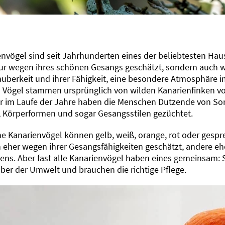
nvögel sind seit Jahrhunderten eines der beliebtesten Haus
nur wegen ihres schönen Gesangs geschätzt, sondern auch 
auberkeit und ihrer Fähigkeit, eine besondere Atmosphäre i
n Vögel stammen ursprünglich von wilden Kanarienfinken v
er im Laufe der Jahre haben die Menschen Dutzende von Sor
, Körperformen und sogar Gesangsstilen gezüchtet.
 Kanarienvögel können gelb, weiß, orange, rot oder gespre
 eher wegen ihrer Gesangsfähigkeiten geschätzt, andere eh
ens. Aber fast alle Kanarienvögel haben eines gemeinsam: S
ber der Umwelt und brauchen die richtige Pflege.