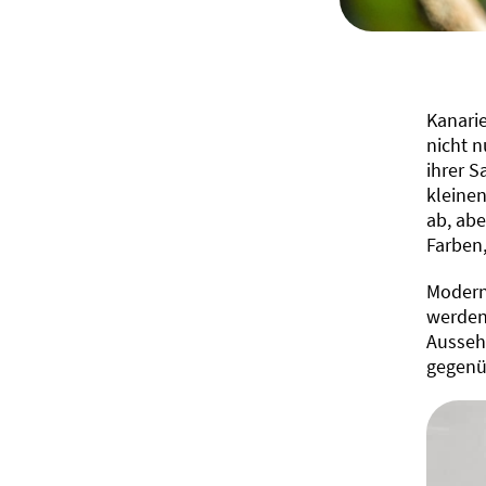
Kanarie
nicht 
ihrer S
kleine
ab, ab
Farben
Moderne
werden
Ausseh
gegenü