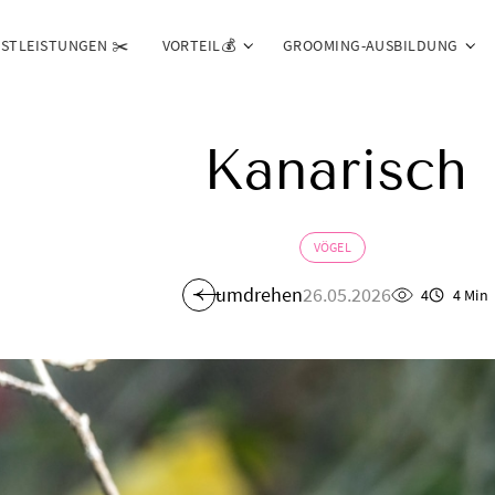
NSTLEISTUNGEN ✂️
VORTEIL💰
GROOMING-AUSBILDUNG
Kanarisch
VÖGEL
umdrehen
26.05.2026
4
4 Min