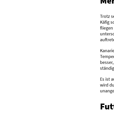
Mer
Trotz s
Käfig s
fliegen
untersc
auftret
Kanarie
Temper
besser
ständi
Es ist 
wird du
unange
Fut