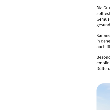
Die Gr
solltes
Gemüse
gesund
Kanari
in dene
auch f
Besond
empfin
Düften