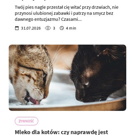
Twój pies nagle przestał cię witać przy drzwiach, nie
przynosi ulubionej zabawki i patrzy na smycz bez
dawnego entuzjazmu? Czasami...
31.07.2026
3
4 min
ŻYWNOŚĆ
Mleko dla kotów: czy naprawdę jest