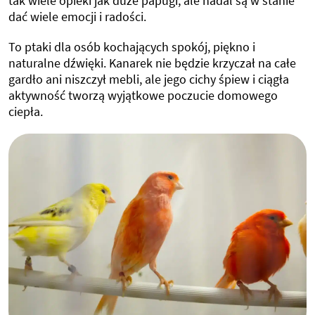
tak wiele opieki jak duże papugi, ale nadal są w stanie
dać wiele emocji i radości.
To ptaki dla osób kochających spokój, piękno i
naturalne dźwięki. Kanarek nie będzie krzyczał na całe
gardło ani niszczył mebli, ale jego cichy śpiew i ciągła
aktywność tworzą wyjątkowe poczucie domowego
ciepła.