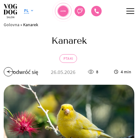
PL
UMÓW
Golovna
»
Kanarek
Kanarek
PTAKI
odwróć się
26.05.2026
8
4 min