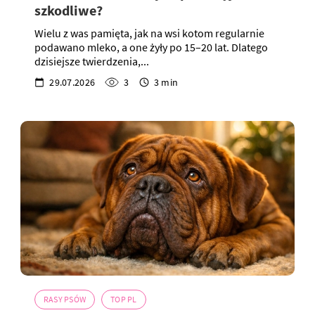
szkodliwe?
Wielu z was pamięta, jak na wsi kotom regularnie
podawano mleko, a one żyły po 15–20 lat. Dlatego
dzisiejsze twierdzenia,...
29.07.2026
3
3 min
RASY PSÓW
TOP PL