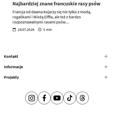
Najbardziej znane francuskie rasy psów
Francja od dawna kojarzy się nie tylko z modą,
rogalikami i Wieżą Eiffla, ale też z bardzo
rozpoznawalnymi rasami psów....
28.07.2026
5 min
Kontakt
+38 (073) 606 74 43 Pielęgnacja
Informacje
+38 (073) 606 74 44 Studia offline
Projekty
Zasady ogólne świadczenia usług
+38 (073) 606 74 74 Nauka online
+38 (073) 606 74 41 Sklep
Salony groomerskie
Akademia groomingu
Przecież tak łatwo jest okazywać troskę –
Mentoring
INSTAGRAM
FACEBOOK
YOUTUBE
TIKTOK
THREADS
DZIENNIK V.O.G DOG