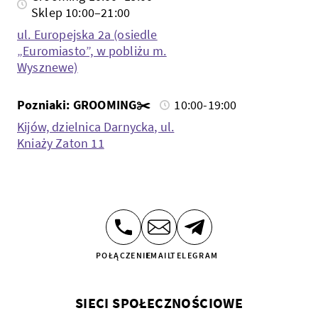
Sklep 10:00–21:00
ul. Europejska 2a (osiedle
„Euromiasto”, w pobliżu m.
Wysznewe)
Pozniaki: GROOMING✂️
10:00-19:00
Kijów, dzielnica Darnycka, ul.
Kniaży Zaton 11
POŁĄCZENIE
EMAIL
TELEGRAM
SIECI SPOŁECZNOŚCIOWE