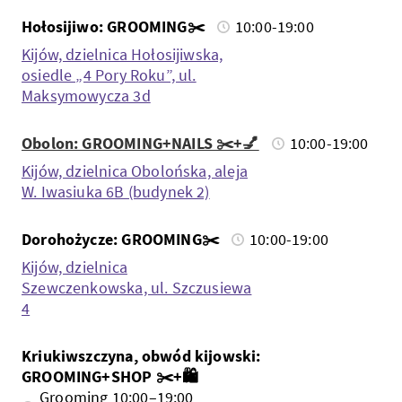
Hołosijiwo: GROOMING✂️
10:00-19:00
Kijów, dzielnica Hołosijiwska,
osiedle „4 Pory Roku”, ul.
Maksymowycza 3d
Obolon: GROOMING+NAILS ✂️+💅
10:00-19:00
Kijów, dzielnica Obolońska, aleja
W. Iwasiuka 6B (budynek 2)
Dorohożycze: GROOMING✂️
10:00-19:00
Kijów, dzielnica
Szewczenkowska, ul. Szczusiewa
4
Kriukiwszczyna, obwód kijowski:
GROOMING+SHOP ✂️+🛍️
Grooming 10:00–19:00