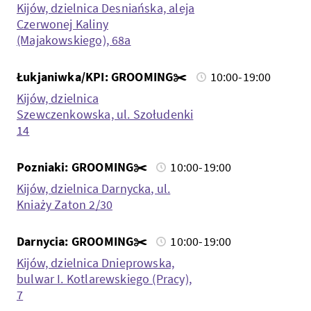
Kijów, dzielnica Desniańska, aleja
Czerwonej Kaliny
(Majakowskiego), 68a
Łukjaniwka/KPI: GROOMING✂️
10:00-19:00
Kijów, dzielnica
Szewczenkowska, ul. Szołudenki
14
Pozniaki: GROOMING✂️
10:00-19:00
Kijów, dzielnica Darnycka, ul.
Kniaży Zaton 2/30
Darnycia: GROOMING✂️
10:00-19:00
Kijów, dzielnica Dnieprowska,
bulwar I. Kotlarewskiego (Pracy),
7