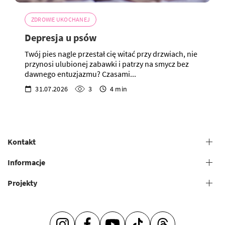
ZDROWIE UKOCHANEJ
Depresja u psów
Twój pies nagle przestał cię witać przy drzwiach, nie
przynosi ulubionej zabawki i patrzy na smycz bez
dawnego entuzjazmu? Czasami...
31.07.2026
3
4 min
Kontakt
+38 (073) 606 74 43 Pielęgnacja
Informacje
+38 (073) 606 74 44 Studia offline
Projekty
Zasady ogólne świadczenia usług
+38 (073) 606 74 74 Nauka online
+38 (073) 606 74 41 Sklep
Salony groomerskie