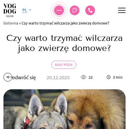
PL
UMÓW
Golovna
»
Czy warto trzymać wilczarza jako zwierzę domowe?
Czy warto trzymać wilczarza
jako zwierzę domowe?
RASY PSÓW
odwróć się
20.12.2025
22
3 min