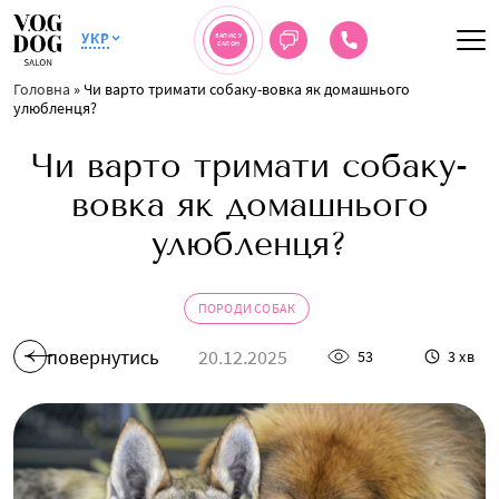
УКР
ЗАПИС У
САЛОН
Головна
»
Чи варто тримати собаку-вовка як домашнього
улюбленця?
Чи варто тримати собаку-
вовка як домашнього
улюбленця?
ПОРОДИ СОБАК
повернутись
20.12.2025
53
3 хв