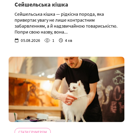
Сейшельська кішка
Сейшельська кішка — рідкісна порода, яка
привертає увагу не лише контрастним
забарвленням, а й надзвичайною товариськістю.
Попри свою назву, вона...
05.08.2026
1
4 хв
СТАТИ ГРУМЕРОМ