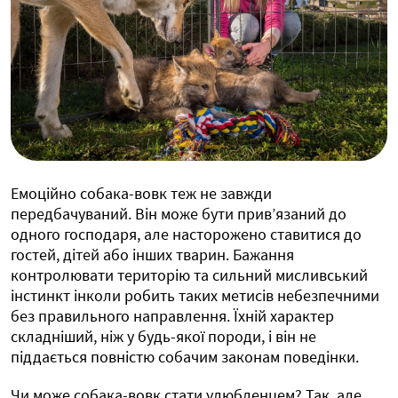
Емоційно собака-вовк теж не завжди
передбачуваний. Він може бути прив’язаний до
одного господаря, але насторожено ставитися до
гостей, дітей або інших тварин. Бажання
контролювати територію та сильний мисливський
інстинкт інколи робить таких метисів небезпечними
без правильного направлення. Їхній характер
складніший, ніж у будь-якої породи, і він не
піддається повністю собачим законам поведінки.
Чи може собака-вовк стати улюбленцем? Так, але