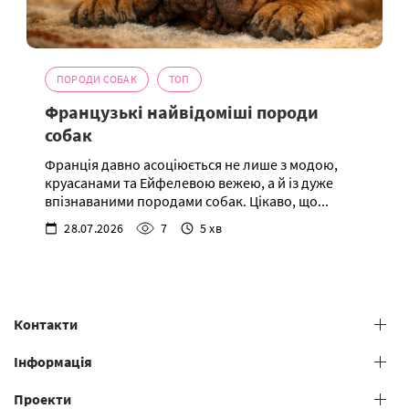
ПОРОДИ СОБАК
ТОП
Французькі найвідоміші породи
собак
Франція давно асоціюється не лише з модою,
круасанами та Ейфелевою вежею, а й із дуже
впізнаваними породами собак. Цікаво, що...
28.07.2026
7
5 хв
Контакти
+38 (073) 606 74 43 Grooming
Інформація
+38 (073) 606 74 44 Offline study
Проекти