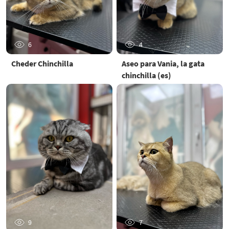
6
4
Cheder Chinchilla
Aseo para Vania, la gata
chinchilla (es)
9
7