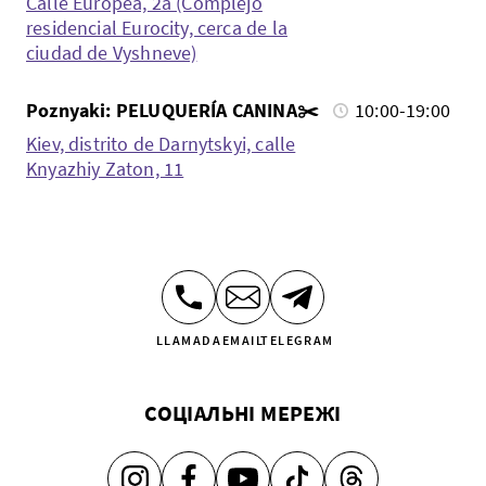
Calle Europea, 2a (Complejo
residencial Eurocity, cerca de la
ciudad de Vyshneve)
Poznyaki: PELUQUERÍA CANINA✂️
10:00-19:00
Kiev, distrito de Darnytskyi, calle
Knyazhiy Zaton, 11
LLAMADA
EMAIL
TELEGRAM
СОЦІАЛЬНІ МЕРЕЖІ