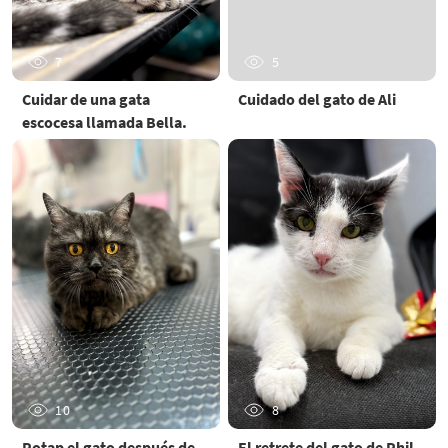
7
5
Cuidar de una gata
Cuidado del gato de Ali
escocesa llamada Bella.
10
8
Potap el gato después de
El retrete del gato de Phil