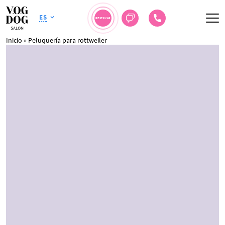
ES
RESERVAR
Inicio
»
Peluquería para rottweiler