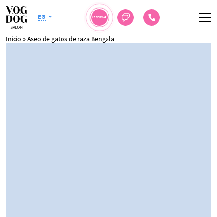
ES
RESERVAR
Inicio
»
Aseo de gatos de raza Bengala