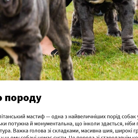
о породу
ітанський мастиф — одна з найвеличніших порід собак у 
ьки потужна й монументальна, що інколи здається, ніби
тура. Важка голова зі складками, масивна шия, широкі гр
 у цьому собаці немає суєти. Це порода зі стародавнім 