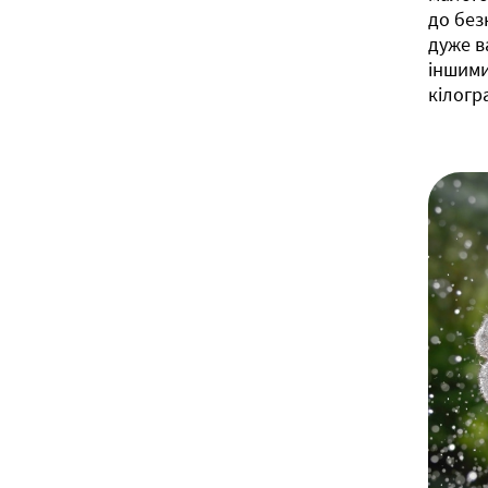
до без
дуже в
іншими
кілогр