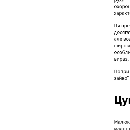
охорон
характ
Ця пре
досяга
але вс
широко
особли
вираз,
Попри 
зайвої
Цу
Малюки
малого