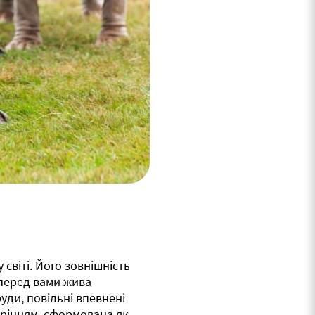
світі. Його зовнішність
 перед вами жива
уди, повільні впевнені
корінням, сформована як