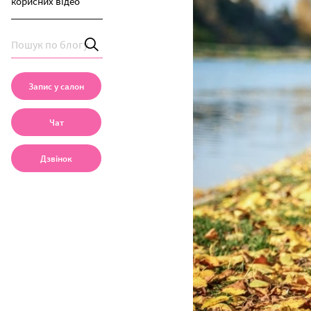
корисних відео
Запис у салон
Чат
Дзвінок