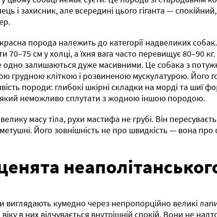
ець і захисник, але всередині цього гіганта — спокійний
ер.
красна порода належить до категорії надвеликих собак.
ти 70–75 см у холці, а їхня вага часто перевищує 80–90 кг
е одно залишаються дуже масивними. Це собака з потуж
ю грудною кліткою і розвиненою мускулатурою. Його г
вість породи: глибокі шкірні складки на морді та шиї 
 який неможливо сплутати з жодною іншою породою.
велику масу тіла, рухи мастифа не грубі. Він пересуваєт
 метушні. Його зовнішність не про швидкість — вона про с
ценята неаполітанськог
 виглядають кумедно через непропорційно великі лапи 
 віку в них відчувається внутрішній спокій. Вони не надто