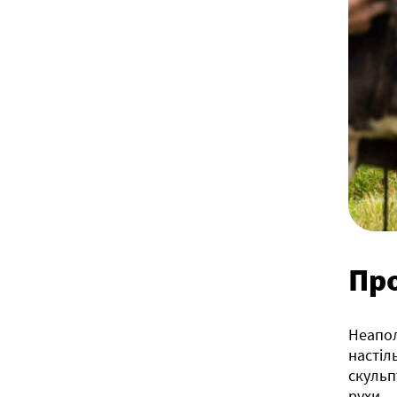
Пр
Неапол
настіл
скульп
рухи —