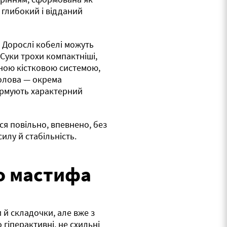
, глибокий і відданий
 Дорослі кобелі можуть
. Суки трохи компактніші,
ною кістковою системою,
олова — окрема
формують характерний
ься повільно, впевнено, без
илу й стабільність.
о мастифа
й складочки, але вже з
 гіперактивні, не схильні