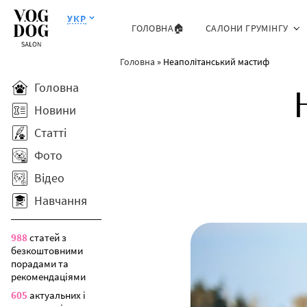
УКР
ГОЛОВНА🏠
САЛОНИ ГРУМІНГУ
Головна
»
Неаполітанський мастиф
Головна
Новини
Статті
Фото
Відео
Навчання
988
статей з
безкоштовними
порадами та
рекомендаціями
605
актуальних і