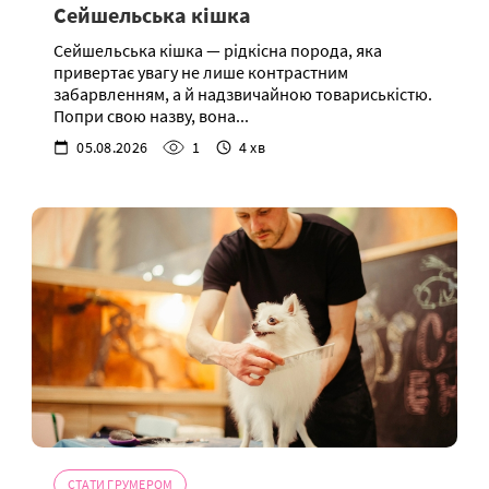
Сейшельська кішка
Сейшельська кішка — рідкісна порода, яка
привертає увагу не лише контрастним
забарвленням, а й надзвичайною товариськістю.
Попри свою назву, вона...
05.08.2026
1
4 хв
СТАТИ ГРУМЕРОМ