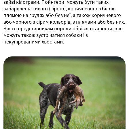
зайві кілограми. Пойнтери можуть бути таких
забарвлень: сивого (сірого), коричневого з білою
плямою на грудях або без неї, а також коричневого
або чорного з сірим кольорів, з плямами або без них.
Часто представникам породи обрізають хвости, але
можуть також зустрічатися собаки і з
некупірованими хвостами.