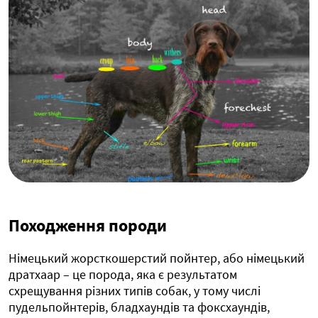
Походження породи
Німецький жорсткошерстий пойнтер, або німецький
дратхаар – це порода, яка є результатом
схрещування різних типів собак, у тому числі
пудельпойнтерів, бладхаундів та фоксхаундів,