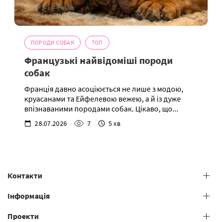
ПОРОДИ СОБАК
ТОП
Французькі найвідоміші породи
собак
Франція давно асоціюється не лише з модою,
круасанами та Ейфелевою вежею, а й із дуже
впізнаваними породами собак. Цікаво, що...
28.07.2026
7
5 хв
Контакти
+38 (073) 606 74 43 Grooming
Інформація
+38 (073) 606 74 44 Offline study
Проекти