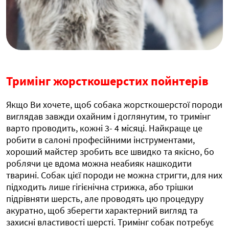
Тримінг жорсткошерстих пойнтерів
Якщо Ви хочете, щоб собака жорсткошерстої породи
виглядав завжди охайним і доглянутим, то тримінг
варто проводить, кожні 3- 4 місяці. Найкраще це
робити в салоні професійними інструментами,
хороший майстер зробить все швидко та якісно, бо
роблячи це вдома можна неабияк нашкодити
тварині. Собак цієї породи не можна стригти, для них
підходить лише гігієнічна стрижка, або трішки
підрівняти шерсть, але проводять цю процедуру
акуратно, щоб зберегти характерний вигляд та
захисні властивості шерсті. Тримінг собак потребує