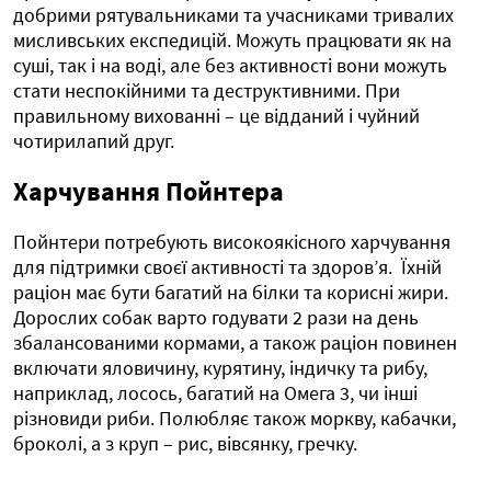
добрими рятувальниками та учасниками тривалих
мисливських експедицій. Можуть працювати як на
суші, так і на воді, але без активності вони можуть
стати неспокійними та деструктивними. При
правильному вихованні – це відданий і чуйний
чотирилапий друг.
Харчування Пойнтера
Пойнтери потребують високоякісного харчування
для підтримки своєї активності та здоров’я. Їхній
раціон має бути багатий на білки та корисні жири.
Дорослих собак варто годувати 2 рази на день
збалансованими кормами, а також раціон повинен
включати яловичину, курятину, індичку та рибу,
наприклад, лосось, багатий на Омега 3, чи інші
різновиди риби. Полюбляє також моркву, кабачки,
броколі, а з круп – рис, вівсянку, гречку.