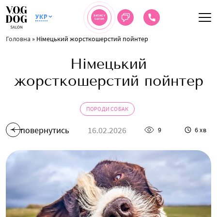
УКР
ЗАПИС У
САЛОН
Головна
»
Німецький жорсткошерстий пойнтер
Німецький
жорсткошерстий пойнтер
ПОРОДИ СОБАК
повернутись
16.02.2026
9
6 хв