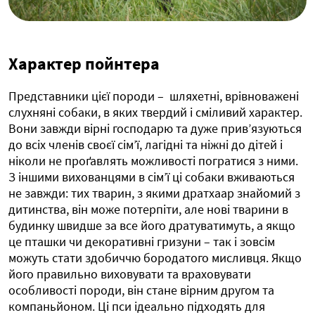
Характер пойнтера
Представники цієї породи – шляхетні, врівноважені
слухняні собаки, в яких твердий і сміливий характер.
Вони завжди вірні господарю та дуже прив’язуються
до всіх членів своєї сім’ї, лагідні та ніжні до дітей і
ніколи не проґавлять можливості погратися з ними.
З іншими вихованцями в сім’ї ці собаки вживаються
не завжди: тих тварин, з якими дратхаар знайомий з
дитинства, він може потерпіти, але нові тварини в
будинку швидше за все його дратуватимуть, а якщо
це пташки чи декоративні гризуни – так і зовсім
можуть стати здобиччю бородатого мисливця. Якщо
його правильно виховувати та враховувати
особливості породи, він стане вірним другом та
компаньйоном. Ці пси ідеально підходять для