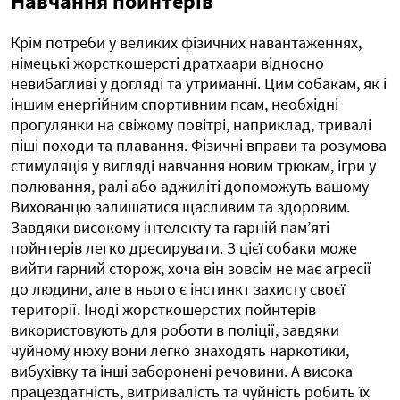
Навчання пойнтерів
Крім потреби у великих фізичних навантаженнях,
німецькі жорсткошерсті дратхаари відносно
невибагливі у догляді та утриманні. Цим собакам, як і
іншим енергійним спортивним псам, необхідні
прогулянки на свіжому повітрі, наприклад, тривалі
піші походи та плавання. Фізичні вправи та розумова
стимуляція у вигляді навчання новим трюкам, ігри у
полювання, ралі або аджиліті допоможуть вашому
Вихованцю залишатися щасливим та здоровим.
Завдяки високому інтелекту та гарній пам’яті
пойнтерів легко дресирувати. З цієї собаки може
вийти гарний сторож, хоча він зовсім не має агресії
до людини, але в нього є інстинкт захисту своєї
території. Іноді жорсткошерстих пойнтерів
використовують для роботи в поліції, завдяки
чуйному нюху вони легко знаходять наркотики,
вибухівку та інші заборонені речовини. А висока
працездатність, витривалість та чуйність робить їх