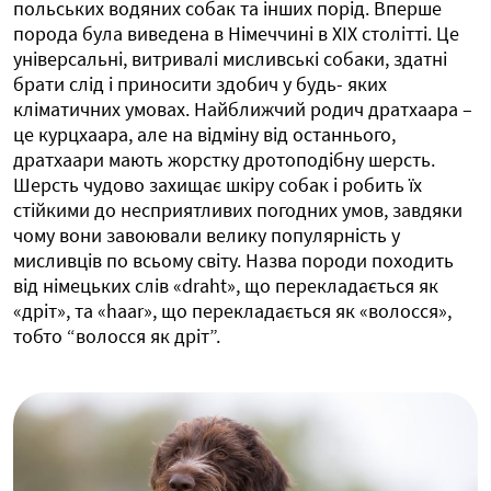
польських водяних собак та інших порід. Вперше
порода була виведена в Німеччині в XIX столітті. Це
універсальні, витривалі мисливські собаки, здатні
брати слід і приносити здобич у будь- яких
кліматичних умовах. Найближчий родич дратхаара –
це курцхаара, але на відміну від останнього,
дратхаари мають жорстку дротоподібну шерсть.
Шерсть чудово захищає шкіру собак і робить їх
стійкими до несприятливих погодних умов, завдяки
чому вони завоювали велику популярність у
мисливців по всьому світу. Назва породи походить
від німецьких слів «draht», що перекладається як
«дріт», та «haar», що перекладається як «волосся»,
тобто “волосся як дріт”.