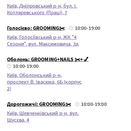
Київ, Дніпровський р-н, бул. І.
Котляревського (Праці), 7
Голосієво: GROOMING✂️
10:00-19:00
Київ, Голосіївський р-н, ЖК "4
Сезони", вул. Максимовича, 3д
Оболонь: GROOMING+NAILS ✂️+💅
10:00-19:00
Київ, Оболонський р-н,
проспект В. Івасюка, 6Б (корпус
2)
Дорогожичі: GROOMING✂️
10:00-19:00
Київ, Шевченкiвський р-н, вул.
Щусєва, 4