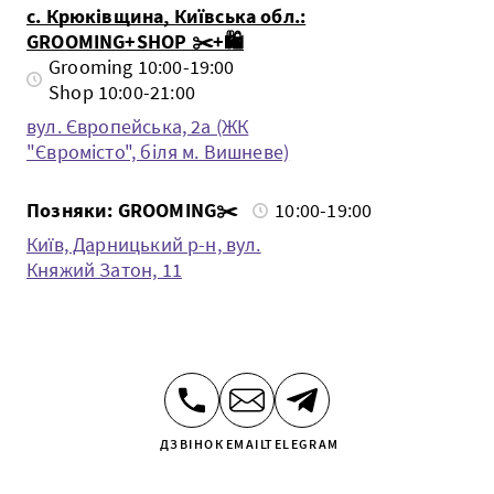
с. Крюківщина, Київська обл.:
GROOMING+SHOP ✂️+🛍️
Grooming 10:00-19:00
Shop 10:00-21:00
вул. Європейська, 2а (ЖК
"Євромісто", біля м. Вишневе)
Позняки: GROOMING✂️
10:00-19:00
Київ, Дарницький р-н, вул.
Княжий Затон, 11
ДЗВІНОК
EMAIL
TELEGRAM