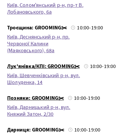
Київ, Солом'янський р-н, пр-т В.
Лобановського, 6а
Троєщина: GROOMING✂️
10:00-19:00
Київ, Деснянський р-н, пр.
Червоної Калини
(Маяковського), 68а
Лук'янівка/КПІ: GROOMING✂️
10:00-19:00
Київ, Шевченкiвський р-н, вул.
Шолуденка, 14
Позняки: GROOMING✂️
10:00-19:00
Київ, Дарницький р-н, вул.
Княжий Затон, 2/30
Дарниця: GROOMING✂️
10:00-19:00