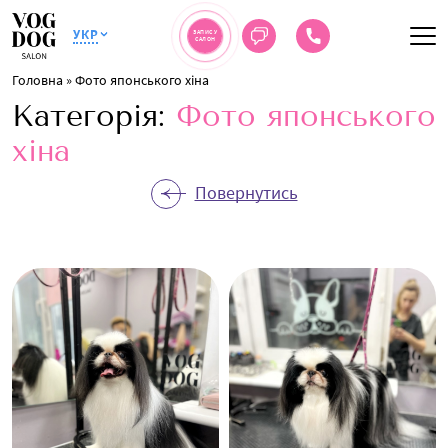
УКР
ЗАПИС У
САЛОН
Головна
»
Фото японського хіна
Категорія:
Фото японського
хіна
Повернутись