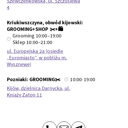
Szewczenkowska, ul. Szczusiewa
4
Kriukiwszczyna, obwód kijowski:
GROOMING+SHOP ✂️+🛍️
Grooming 10:00–19:00
Sklep 10:00–21:00
ul. Europejska 2a (osiedle
„Euromiasto”, w pobliżu m.
Wysznewe)
Pozniaki: GROOMING✂️
10:00-19:00
Kijów, dzielnica Darnycka, ul.
Kniaży Zaton 11