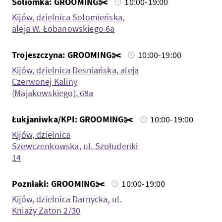
Soliomka: GROOMING✂️
10:00-19:00
Kijów, dzielnica Solomieńska,
aleja W. Łobanowskiego 6a
Trojeszczyna: GROOMING✂️
10:00-19:00
Kijów, dzielnica Desniańska, aleja
Czerwonej Kaliny
(Majakowskiego), 68a
Łukjaniwka/KPI: GROOMING✂️
10:00-19:00
Kijów, dzielnica
Szewczenkowska, ul. Szołudenki
14
Pozniaki: GROOMING✂️
10:00-19:00
Kijów, dzielnica Darnycka, ul.
Kniaży Zaton 2/30