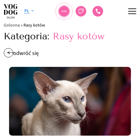
PL
UMÓW
Golovna
»
Rasy kotów
Kategoria:
Rasy kotów
odwróć się