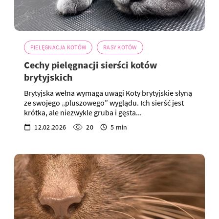
PIELĘGNACJA KOTÓW
RASY KOTÓW
Cechy pielęgnacji sierści kotów
brytyjskich
Brytyjska wełna wymaga uwagi Koty brytyjskie słyną
ze swojego „pluszowego” wyglądu. Ich sierść jest
krótka, ale niezwykle gruba i gęsta...
12.02.2026
20
5 min