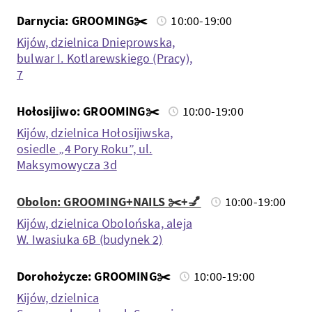
Darnycia: GROOMING✂️
10:00-19:00
Kijów, dzielnica Dnieprowska,
bulwar I. Kotlarewskiego (Pracy),
7
Hołosijiwo: GROOMING✂️
10:00-19:00
Kijów, dzielnica Hołosijiwska,
osiedle „4 Pory Roku”, ul.
Maksymowycza 3d
Obolon: GROOMING+NAILS ✂️+💅
10:00-19:00
Kijów, dzielnica Obolońska, aleja
W. Iwasiuka 6B (budynek 2)
Dorohożycze: GROOMING✂️
10:00-19:00
Kijów, dzielnica