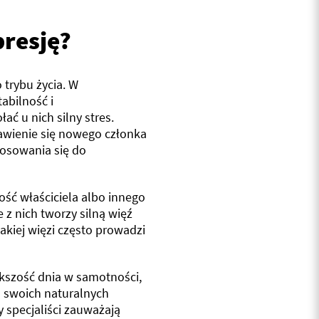
resję?
 trybu życia. W
abilność i
ć u nich silny stres.
awienie się nowego członka
osowania się do
ość właściciela albo innego
 z nich tworzy silną więź
akiej więzi często prowadzi
ększość dnia w samotności,
a swoich naturalnych
 specjaliści zauważają