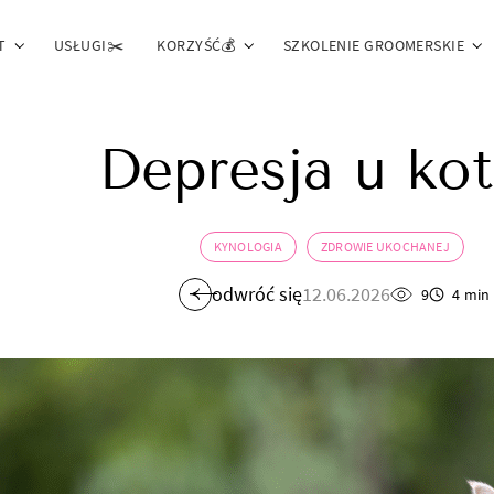
T
USŁUGI✂️
KORZYŚĆ💰
SZKOLENIE GROOMERSKIE
Depresja u ko
KYNOLOGIA
ZDROWIE UKOCHANEJ
odwróć się
12.06.2026
9
4 min