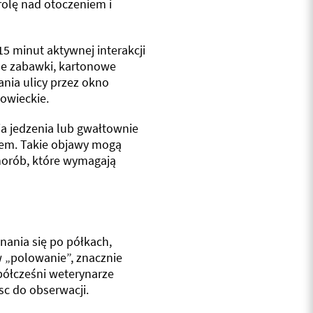
rolę nad otoczeniem i
 minut aktywnej interakcji
ne zabawki, kartonowe
nia ulicy przez okno
owieckie.
ia jedzenia lub gwałtownie
zem. Takie objawy mogą
chorób, które wymagają
ania się po półkach,
 „polowanie”, znacznie
półcześni weterynarze
c do obserwacji.