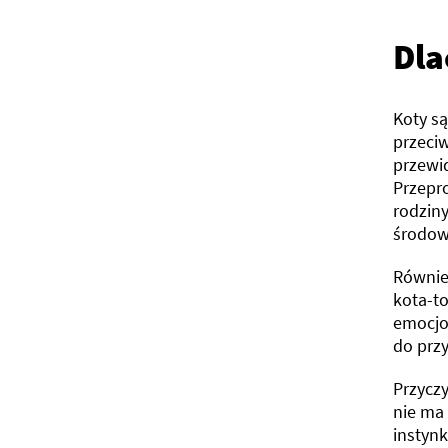
Dla
Koty s
przeci
przewi
Przepr
rodzin
środow
Równie
kota-to
emocjon
do prz
Przyczy
nie ma
instyn