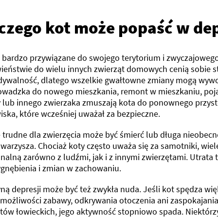
czego kot może popaść w dep
ą bardzo przywiązane do swojego terytorium i zwyczajowego
wieństwie do wielu innych zwierząt domowych cenią sobie st
dywalność, dlatego wszelkie gwałtowne zmiany mogą wywoła
owadzka do nowego mieszkania, remont w mieszkaniu, poj
y lub innego zwierzaka zmuszają kota do ponownego przyst
iska, które wcześniej uważał za bezpieczne.
 trudne dla zwierzęcia może być śmierć lub długa nieobecn
warzysza. Chociaż koty często uważa się za samotniki, wiele
alną zarówno z ludźmi, jak i z innymi zwierzętami. Utrata t
ygnębienia i zmian w zachowaniu.
ną depresji może być też zwykła nuda. Jeśli kot spędza wi
 możliwości zabawy, odkrywania otoczenia ani zaspokajani
któw łowieckich, jego aktywność stopniowo spada. Niektórzy