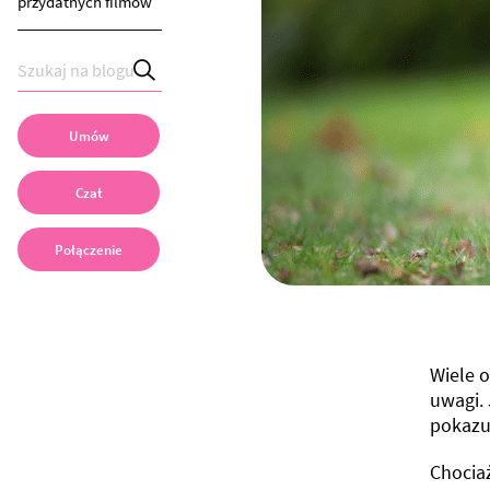
przydatnych filmów
Umów
Czat
Połączenie
Wiele o
uwagi.
pokazuj
Chociaż