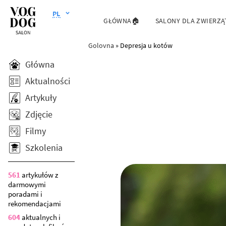
PL
GŁÓWNA🏠
SALONY DLA ZWIERZĄ
Golovna
»
Depresja u kotów
Główna
Aktualności
Artykuły
Zdjęcie
Filmy
Szkolenia
561
artykułów z
darmowymi
poradami i
rekomendacjami
604
aktualnych i