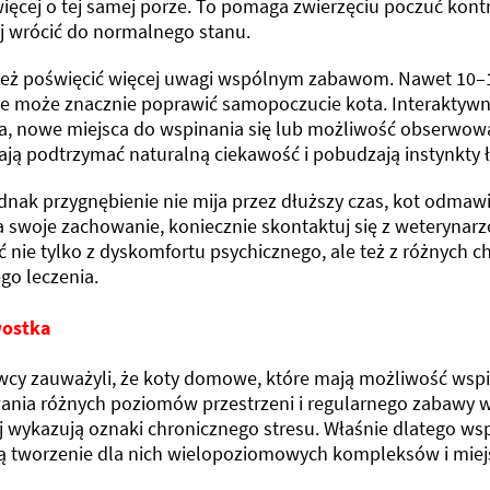
ięcej o tej samej porze. To pomaga zwierzęciu poczuć kont
ej wrócić do normalnego stanu.
też poświęcić więcej uwagi wspólnym zabawom. Nawet 10–15
ie może znacznie poprawić samopoczucie kota. Interaktyw
a, nowe miejsca do wspinania się lub możliwość obserwowa
ją podtrzymać naturalną ciekawość i pobudzają instynkty ł
ednak przygnębienie nie mija przez dłuższy czas, kot odmaw
a swoje zachowanie, koniecznie skontaktuj się z weterynar
 nie tylko z dyskomfortu psychicznego, ale też z różnych 
go leczenia.
wostka
cy zauważyli, że koty domowe, które mają możliwość wspin
ania różnych poziomów przestrzeni i regularnego zabawy w
ej wykazują oznaki chronicznego stresu. Właśnie dlatego ws
ją tworzenie dla nich wielopoziomowych kompleksów i miejs