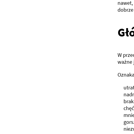
nawet,
dobrze 
Gł
W prze
ważne 
Oznaka
utra
nadm
brak
chęć
mnie
gors
niez