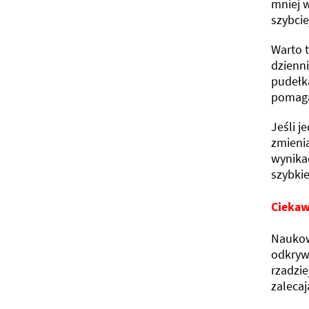
mniej w
szybci
Warto 
dzienn
pudełk
pomaga
Jeśli j
zmieni
wynikać
szybkie
Cieka
Naukow
odkryw
rzadzi
zaleca