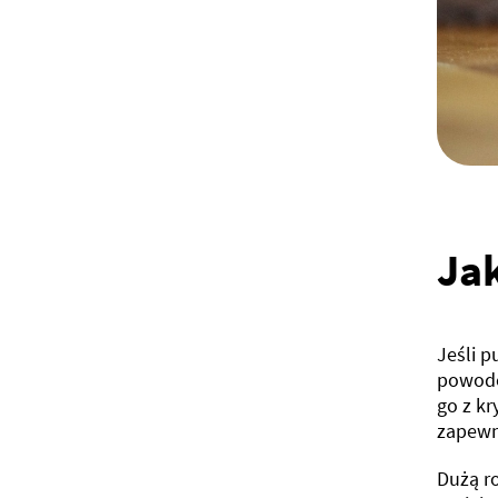
Ja
Jeśli p
powodo
go z kr
zapewn
Dużą ro