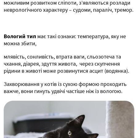
можливим розвитком сліпоти, з’являються розлади
неврологічного характеру – судоми, параліч, тремор.
Вологий тип
має такі ознаки: температура, яку не
можна збити,
млявість, сонливість, втрата ваги, сльозотеча та
чхання, діарея, здуття живота, через скупчення
рідини в животі може розвинутися асцит (водянка).
Захворювання у котів із сухою формою проходить
важче, вони гинуть удвічі частіше ніж із вологою.