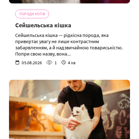
ПОРОДИ КОТІВ
Сейшельська кішка
Сейшельська кішка — рідкісна порода, яка
привертає увагу не лише контрастним
забарвленням, а й надзвичайною товариськістю.
Попри свою назву, вона...
05.08.2026
1
4 хв