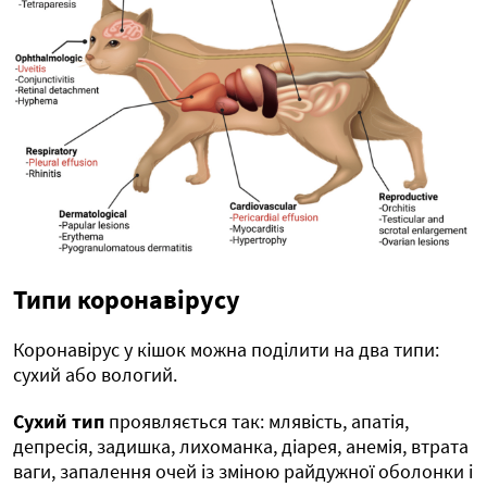
Типи коронавірусу
Коронавірус у кішок можна поділити на два типи:
сухий або вологий.
Сухий тип
проявляється так: млявість, апатія,
депресія, задишка, лихоманка, діарея, анемія, втрата
ваги, запалення очей із зміною райдужної оболонки і