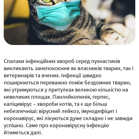
Спалахи інфекційних хвороб серед пухнастиків
викликають занепокоєння як власників тварин, так і
ветеринарів та вчених. Інфекції швидко
поширюються переважно поміж бездомних тварин,
які утримуються у притулках великою кількістю на
невеликих площах. Панлейкопенія, герпес,
каліцивірус – хвороби котів, та є ще більш
небезпечніші: вірусний лейкоз, імунодефіцит і
коронавірус, які лікуються дуже складно і не завжди
успішно. Саме про коронавірусну інфекцію
йтиметься далі.