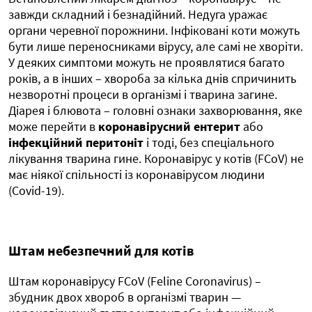
завжди складний і безнадійний. Недуга уражає
органи черевної порожнини. Інфіковані коти можуть
бути лише переносниками вірусу, але самі не хворіти.
У деяких симптоми можуть не проявлятися багато
років, а в інших – хвороба за кілька днів спричинить
незворотні процеси в організмі і тварина загине.
Діарея і блювота – головні ознаки захворювання, яке
може перейти в
коронавірусний ентерит
або
інфекційний перитоніт
і тоді, без спеціального
лікування тварина гине. Коронавірус у котів (FCoV) не
має ніякої спільності із коронавірусом людини
(Covid-19).
Штам небезпечний для котів
Штам коронавірусу FCoV (Feline Coronavirus) –
збудник двох хвороб в організмі тварин —