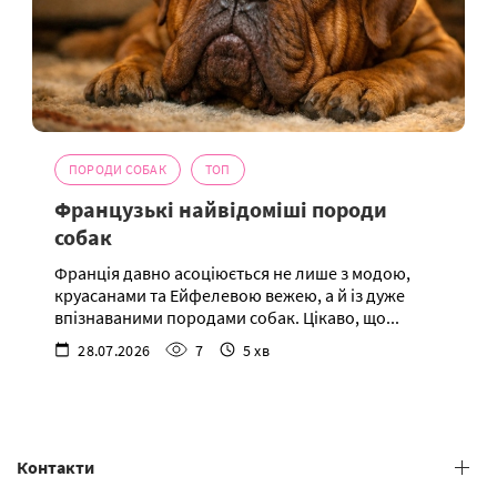
ПОРОДИ СОБАК
ТОП
Французькі найвідоміші породи
собак
Франція давно асоціюється не лише з модою,
круасанами та Ейфелевою вежею, а й із дуже
впізнаваними породами собак. Цікаво, що...
28.07.2026
7
5 хв
Контакти