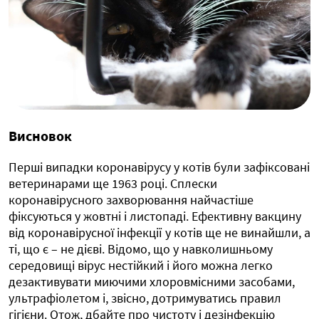
Висновок
Перші випадки коронавірусу у котів були зафіксовані
ветеринарами ще 1963 році. Сплески
коронавірусного захворювання найчастіше
фіксуються у жовтні і листопаді. Ефективну вакцину
від коронавірусної інфекції у котів ще не винайшли, а
ті, що є – не дієві. Відомо, що у навколишньому
середовищі вірус нестійкий і його можна легко
дезактивувати миючими хлоровмісними засобами,
ультрафіолетом і, звісно, дотримуватись правил
гігієни. Отож, дбайте про чистоту і дезінфекцію