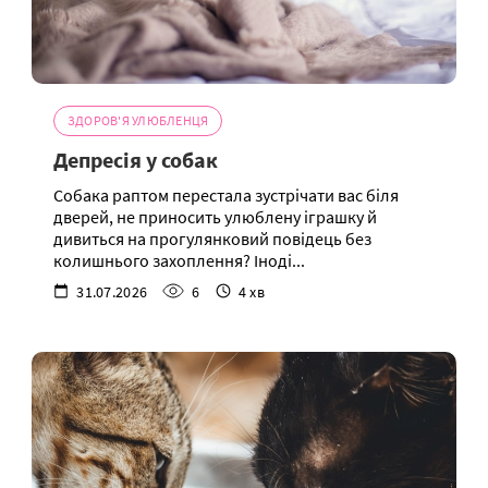
ЗДОРОВ'Я УЛЮБЛЕНЦЯ
Депресія у собак
Собака раптом перестала зустрічати вас біля
дверей, не приносить улюблену іграшку й
дивиться на прогулянковий повідець без
колишнього захоплення? Іноді...
31.07.2026
6
4 хв