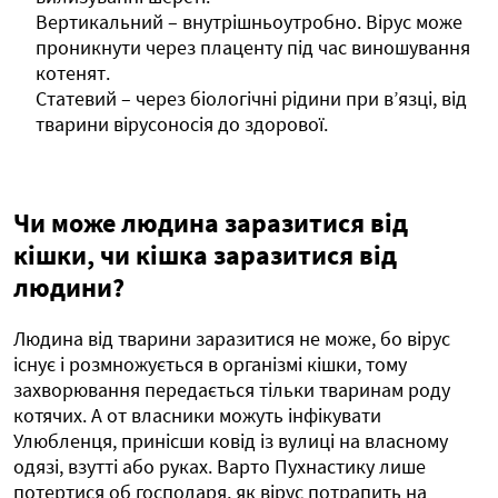
Вертикальний – внутрішньоутробно. Вірус може
проникнути через плаценту під час виношування
котенят.
Статевий – через біологічні рідини при в’язці, від
тварини вірусоносія до здорової.
Чи може людина заразитися від
кішки, чи кішка заразитися від
людини?
Людина від тварини заразитися не може, бо вірус
існує і розмножується в організмі кішки, тому
захворювання передається тільки тваринам роду
котячих. А от власники можуть інфікувати
Улюбленця, принісши ковід із вулиці на власному
одязі, взутті або руках. Варто Пухнастику лише
потертися об господаря, як вірус потрапить на