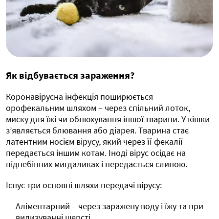
Як відбувається зараження?
Коронавірусна інфекція поширюється
орофекальним шляхом – через спільний лоток,
миску для їжі чи обнюхування іншої тварини. У кішки
з’являється блювання або діарея. Тварина стає
латентним носієм вірусу, який через її фекалії
передається іншим котам. Іноді вірус осідає на
піднебінних мигдаликах і передається слиною.
Існує три основні шляхи передачі вірусу:
Аліментарний – через заражену воду і їжу та при
вилизуванні шерсті.