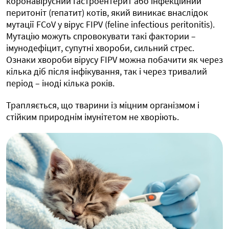
коронавірусний гастроентерит або інфекційний
перитоніт (гепатит) котів, який виникає внаслідок
мутації FCoV у вірус FIPV (feline infectious peritonitis).
Мутацію можуть спровокувати такі фактории –
імунодефіцит, супутні хвороби, сильний стрес.
Ознаки хвороби вірусу FIPV можна побачити як через
кілька діб після інфікування, так і через тривалий
період – іноді кілька років.
Трапляється, що тварини із міцним організмом і
стійким природнім імунітетом не хворіють.