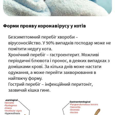
Форми прояву коронавірусу у котів
Безсимптомний перебіг хвороби –
вірусоносійство. У 90% випадків господар може не
помітити недугу кота.
Хронічний перебіг – гастроентерит. Можливі
періодичні блювота і пронос, в деяких випадках з
домішками крові. За кілька днів може настати
одужання, а може перейти захворювання в
найтяжчу форму.
Гострий перебіг – інфекційний перитоніт,
зазвичай кішка гине.