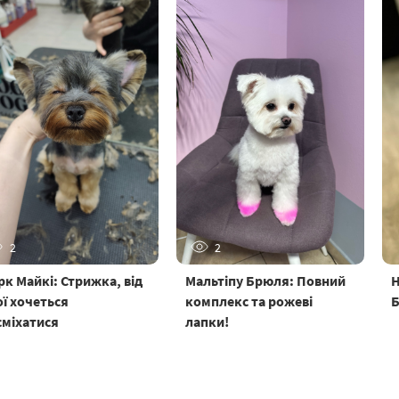
2
2
рк Майкі: Стрижка, від
Мальтіпу Брюля: Повний
Н
ої хочеться
комплекс та рожеві
Б
сміхатися
лапки!