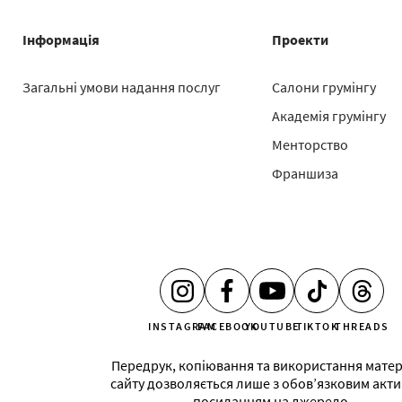
Інформація
Проекти
Загальні умови надання послуг
Салони грумінгу
Академія грумінгу
Менторство
Франшиза
INSTAGRAM
FACEBOOK
YOUTUBE
TIKTOK
THREADS
Передрук, копіювання та використання матер
сайту дозволяється лише з обов’язковим акт
посиланням на джерело.