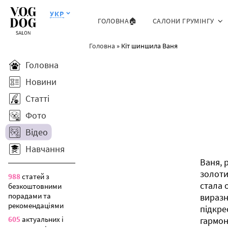
УКР
ГОЛОВНА🏠
САЛОНИ ГРУМІНГУ
Головна
»
Кіт шиншила Ваня
Головна
Новини
Статті
Фото
Відео
Навчання
Ваня, 
золоти
988
статей з
стала 
безкоштовними
порадами та
виразн
рекомендаціями
підкре
605
актуальних і
гармон