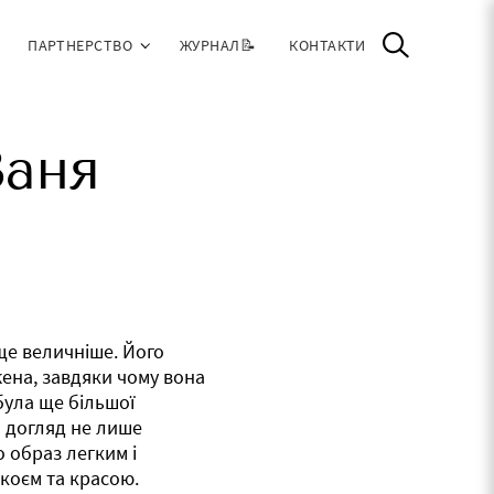
ПАРТНЕРСТВО
ЖУРНАЛ📝
КОНТАКТИ
Ваня
ще величніше. Його
ена, завдяки чому вона
була ще більшої
й догляд не лише
о образ легким і
окоєм та красою.