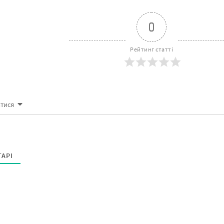
0
Рейтинг статті
атися
АРІ