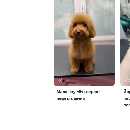
2
Мальтіпу Мія: перше
Йо
перевтілення
як
по