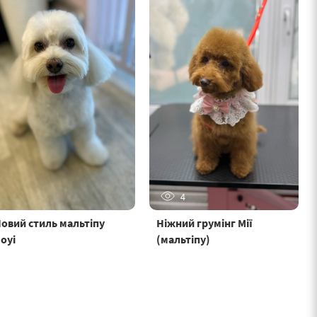
4
овий стиль мальтіпу
Ніжний грумінг Мії
оуі
(мальтіпу)