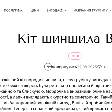
ПОСЛУГИ✂️
ЦІНИ
ВИГОДА💰
НАВЧАННЯ ГРУМІНГУ
Кіт шиншила 
КОТИ
повернутись
22.08.2025
10
розкішний кіт породи шиншила, після грумінгу виглядає 
сто-бежева шерсть була ретельно прочесана й підстриж
охайною та блискучою. Мордочка з виразними очима на
ості, а лапки виглядають акуратно та симетрично. Таки
слив благородний зовнішній вигляд Вані, а й зробив йог
ійним. Тепер він справжній аристократ, який вражає сп