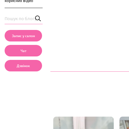
корисних відео
Запис у салон
Чат
Дзвінок