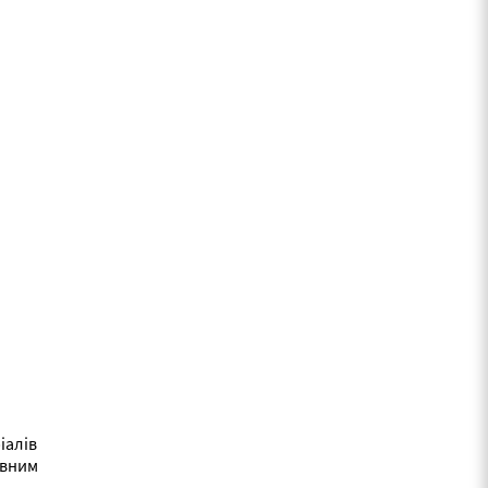
іалів
ивним