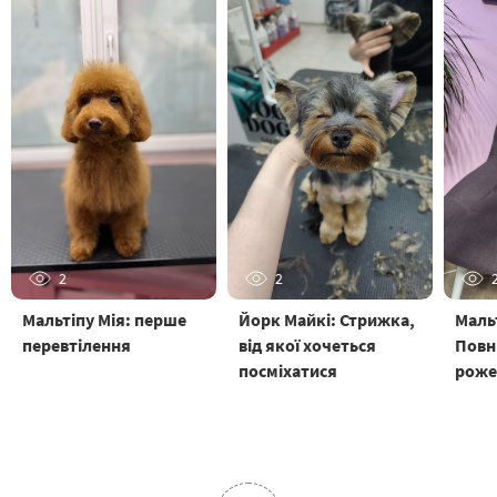
2
2
Мальтіпу Мія: перше
Йорк Майкі: Стрижка,
Маль
перевтілення
від якої хочеться
Повн
посміхатися
роже