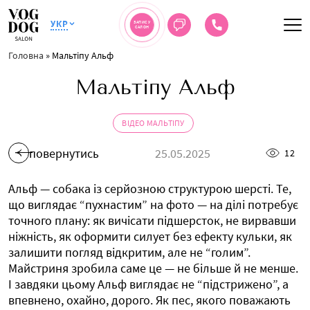
УКР
ЗАПИС У
САЛОН
Головна
»
Мальтіпу Альф
Мальтіпу Альф
ВІДЕО МАЛЬТІПУ
повернутись
25.05.2025
12
Альф — собака із серйозною структурою шерсті. Те,
що виглядає “пухнастим” на фото — на ділі потребує
точного плану: як вичісати підшерсток, не вирвавши
ніжність, як оформити силует без ефекту кульки, як
залишити погляд відкритим, але не “голим”.
Майстриня зробила саме це — не більше й не менше.
І завдяки цьому Альф виглядає не “підстрижено”, а
впевнено, охайно, дорого. Як пес, якого поважають