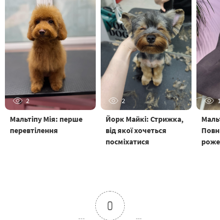
2
2
Мальтіпу Мія: перше
Йорк Майкі: Стрижка,
Маль
перевтілення
від якої хочеться
Повн
посміхатися
роже
0