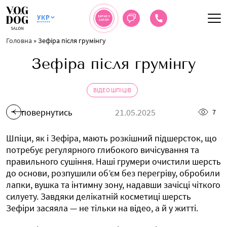
УКР
ЗАПИС У
САЛОН
Головна
»
Зефіра після грумінгу
Зефіра після грумінгу
ВІДЕО ШПІЦІВ
повернутись
21.05.2025
7
Шпіци, як і Зефіра, мають розкішний підшерсток, що
потребує регулярного глибокого вичісування та
правильного сушіння. Наші грумери очистили шерсть
до основи, розпушили об’єм без перегріву, обробили
лапки, вушка та інтимну зону, надавши зачісці чіткого
силуету. Завдяки делікатній косметиці шерсть
Зефіри засяяла — не тільки на відео, а й у житті.