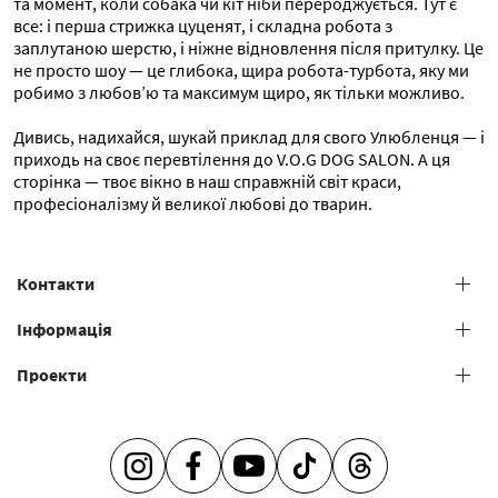
та момент, коли собака чи кіт ніби перероджується. Тут є
все: і перша стрижка цуценят, і складна робота з
заплутаною шерстю, і ніжне відновлення після притулку. Це
не просто шоу — це глибока, щира робота-турбота, яку ми
робимо з любов’ю та максимум щиро, як тільки можливо.
Дивись, надихайся, шукай приклад для свого Улюбленця — і
приходь на своє перевтілення до V.O.G DOG SALON. А ця
сторінка — твоє вікно в наш справжній світ краси,
професіоналізму й великої любові до тварин.
Контакти
+38 (073) 606 74 43 Grooming
Інформація
+38 (073) 606 74 44 Offline study
Проекти
Загальні умови надання послуг
+38 (073) 606 74 74 Online study
+38 (073) 606 74 41 Shop
Салони грумінгу
Академія грумінгу
Адже так просто бути турботливим -