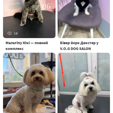
16
12
Мальтіпу Юкі — повний
Бівер йорк Декстер у
комплекс
V.O.G DOG SALON