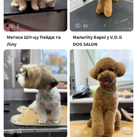
2
23
Метиси Шіт-цу Пейдж та
Мальтіпу Барні у V.O.G
Лілу
DOG SALON
16
14