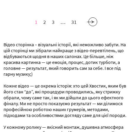
1
2
3
…
31
Відео сторінка – візуальні історії, які неможливо забути. На
цій сторінці ми зібрали найкраще з відео-перевтілень, що
відбуваються щодня в наших салонах. Це більше, ніж
красива картинка — це емоція, процес, дотик турботи, а
головне — результат, який говорить сам за себе. І все під
гарну музику;)
Кожне відео — це окрема історія: хто цей Хвостик, яким був
його стан “до”, які процедури проводились, яку стрижку
обрали, чому саме так, і як ми дійшли до цього ефектного
фіналу. Ми не просто показуємо результат — ми ділимося
професійною роботою наших грумерів, методами,
підходами та особливостями догляду саме для цієї породи.
У кожному ролику — якісний монтаж, душевна атмосфера