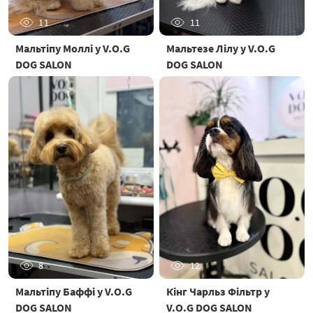
11
11
Мальтіпу Моллі у V.O.G
Мальтезе Лілу у V.O.G
DOG SALON
DOG SALON
8
12
Мальтіпу Баффі у V.O.G
Кінг Чарльз Фільтр у
DOG SALON
V.O.G DOG SALON