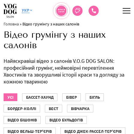
УКР
ЗАПИС В
САЛОН
Головна
»
Відео грумінгу з наших салонів
Відео грумінгу з наших
салонів
Найяскравіші відео з салонів V.O.G DOG SALON:
професійний грумінг, неймовірні перевтілення
Хвостиків та зворушливі історії краси та догляду за
кожною твариною
УСІ
БАССЕТ-ХАУНД
БІВЕР
БІГЛЬ
БОРДЕР-КОЛЛІ
ВЕСТ
ВІВЧАРКА
ВІДЕО БІШОНІВ
ВІДЕО БУЛЬДОГІВ
ВІДЕО ВЕЛЬШ-ТЕР'ЄРІВ
ВІДЕО ДЖЕК-РАССЕЛ-ТЕР’ЄРІВ