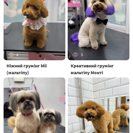
4
3
Ніжний грумінг Мії
Креативний грумінг
(мальтіпу)
мальтіпу Монті