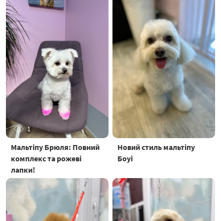
1
Мальтіпу Брюля: Повний
Новий стиль мальтіпу
комплекс та рожеві
Боуі
лапки!