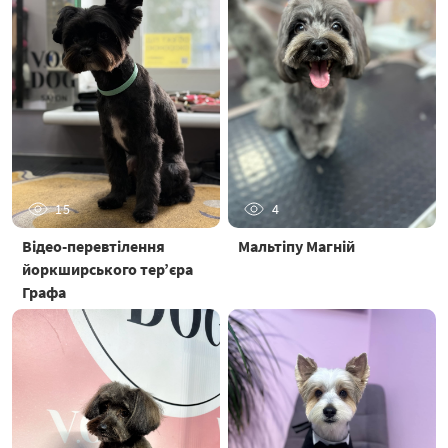
15
4
Відео-перевтілення
Мальтіпу Магній
йоркширського тер’єра
Графа