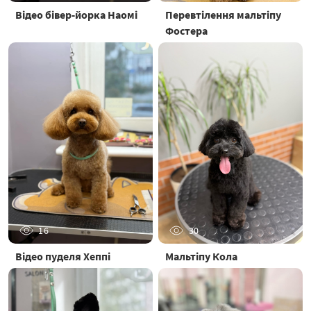
Відео бівер-йорка Наомі
Перевтілення мальтіпу
Фостера
16
30
Відео пуделя Хеппі
Мальтіпу Кола