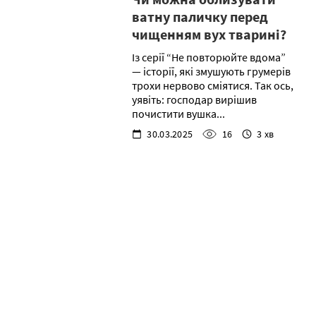
ватну паличку перед
чищенням вух тварині?
Із серії “Не повторюйте вдома”
— історії, які змушують грумерів
трохи нервово сміятися. Так ось,
уявіть: господар вирішив
почистити вушка...
30.03.2025
16
3 хв