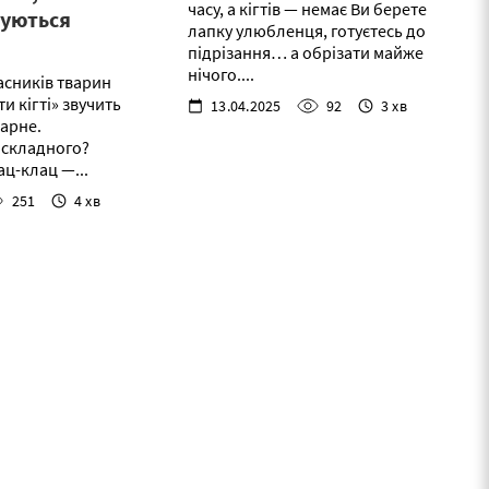
часу, а кігтів — немає Ви берете
чуються
лапку улюбленця, готуєтесь до
підрізання… а обрізати майже
нічого....
асників тварин
и кігті» звучить
13.04.2025
92
3 хв
арне.
 складного?
ац-клац —...
251
4 хв