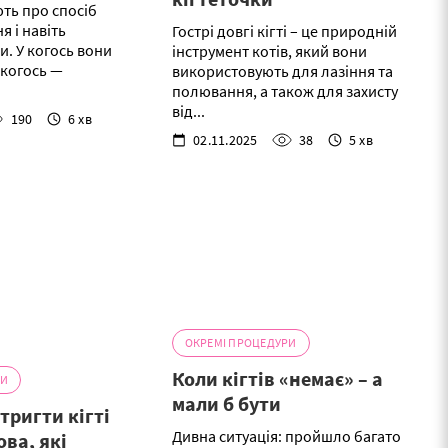
ть про спосіб
я і навіть
Гострі довгі кігті – це природній
и. У когось вони
інструмент котів, який вони
у когось —
використовують для лазіння та
полювання, а також для захисту
від...
190
6 хв
02.11.2025
38
5 хв
ОКРЕМІ ПРОЦЕДУРИ
Коли кігтів «немає» – а
РИ
мали б бути
тригти кігті
Дивна ситуація: пройшло багато
ова, які