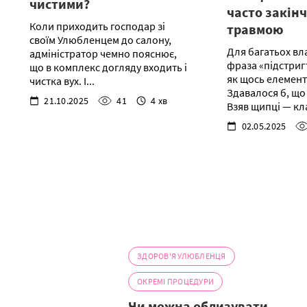
чистими?
часто закін
Коли приходить господар зі
травмою
своїм Улюбленцем до салону,
Для багатьох вл
адміністратор чемно пояснює,
фраза «підстригт
що в комплекс догляду входить і
як щось елемент
чистка вух. І...
Здавалося б, що
21.10.2025
41
4 хв
Взяв щипці — кл
02.05.2025
ЗДОРОВ'Я УЛЮБЛЕНЦЯ
ОКРЕМІ ПРОЦЕДУРИ
Чи можна облизувати