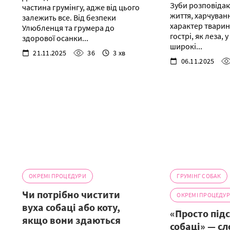
Зуби розповідаю
частина грумінгу, адже від цього
життя, харчуванн
залежить все. Від безпеки
характер тварин
Улюбленця та грумера до
гострі, як леза, 
здорової осанки...
широкі...
21.11.2025
36
3 хв
06.11.2025
ОКРЕМІ ПРОЦЕДУРИ
ГРУМІНГ СОБАК
Чи потрібно чистити
ОКРЕМІ ПРОЦЕДУ
вуха собаці або коту,
«Просто підс
якщо вони здаються
собаці» — сл