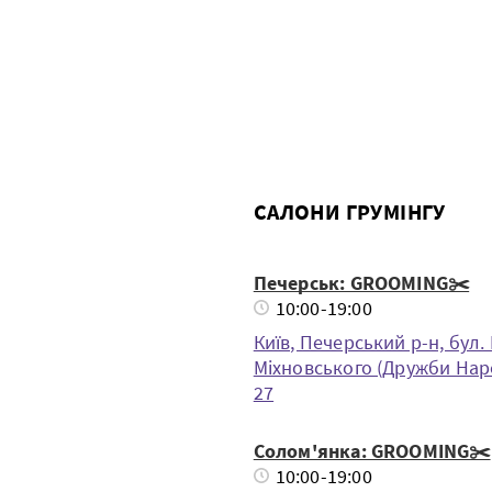
САЛОНИ ГРУМІНГУ
Печерськ: GROOMING✂️
10:00-19:00
Київ, Печерський р-н, бул. 
Міхновського (Дружби Наро
27
Солом'янка: GROOMING✂️
10:00-19:00