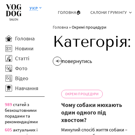
УКР
ГОЛОВНА🏠
САЛОНИ ГРУМІНГУ
Головна
»
Окремі процедури
Категорія
Головна
Новини
Статті
повернутись
Фото
Відео
Навчання
ОКРЕМІ ПРОЦЕДУРИ
Чому собаки нюхають
989
статей з
безкоштовними
один одного під
порадами та
хвостом?
рекомендаціями
Минулий спосіб життя собаки –
605
актуальних і