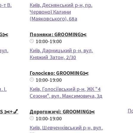
-т В.
Київ, Деснянський р-н, пр.
Червоної Калини
(Маяковського), 68а
G✂️
Позняки: GROOMING✂️
10:00-19:00
вул.
Київ, Дарницький р-н, вул.
Княжий Затон, 2/30
Голосієво: GROOMING✂️
10:00-19:00
 І.
Київ, Голосіївський р-н, ЖК "4
Сезони", вул. Максимовича, 3д
По
S ✂️+💅
Дорогожичі: GROOMING✂️
10:00-19:00
Київ, Шевченкiвський р-н, вул.