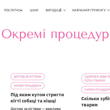
ПОСЛУГИ✂️
ЦІНИ
ВИГОДА💰
НАВЧАННЯ ГРУМІНГУ
:
Окремі процедур
ДОГЛЯД ЗА КІГТЯМИ
ЗДОРОВ'Я ЗУБІВ 
РОТА У ТВАРИН
ОКРЕМІ ПРОЦЕДУРИ
ОКРЕМІ ПРОЦЕДУ
Під яким кутом стригти
Скільки зубі
кігті собаці та кішці
тварин
Догляд за кігтями — важлива