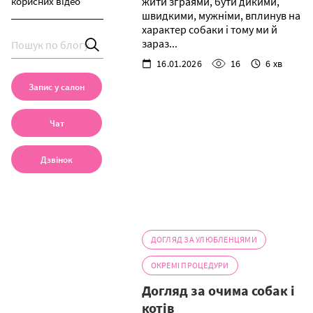
жити зграями, бути дикими,
корисних відео
швидкими, мужніми, вплинув на
характер собаки і тому ми й
зараз...
16.01.2026
16
6 хв
Запис у салон
Чат
Дзвінок
ДОГЛЯД ЗА УЛЮБЛЕНЦЯМИ
ОКРЕМІ ПРОЦЕДУРИ
Догляд за очима собак і
котів