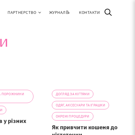
ПАРТНЕРСТВО
ЖУРНАЛ📝
КОНТАКТИ
и
ТА ПОРОЖНИНИ
ДОГЛЯД ЗА КІГТЯМИ
ОДЯГ, АКСЕСУАРИ ТА ІГРАШКИ
РИ
ОКРЕМІ ПРОЦЕДУРИ
в у різних
Як привчити кошеня до
кігтеточки