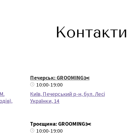
Контакти
Печерськ: GROOMING✂️
10:00-19:00
М.
Київ, Печерський р-н, бул. Лесі
дів),
Українки, 14
Троєщина: GROOMING✂️
10:00-19:00