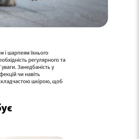
м і шарпеям їхнього
еобхідність регулярного та
 уваги. Занедбаність у
фекцій чи навіть
 складчастою шкірою, щоб
бує