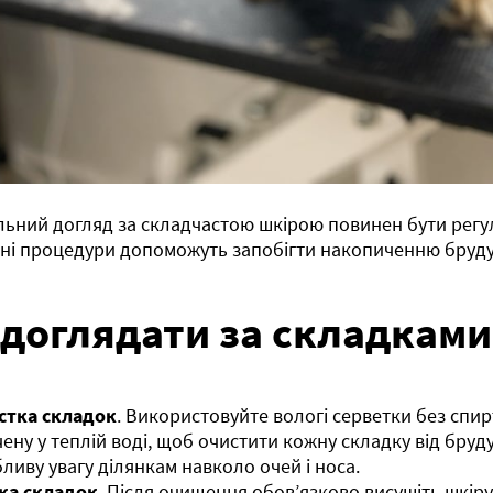
ьний догляд за складчастою шкірою повинен бути регу
і процедури допоможуть запобігти накопиченню бруду 
 доглядати за складками
стка складок
. Використовуйте вологі серветки без спир
ену у теплій воді, щоб очистити кожну складку від бруду
ливу увагу ділянкам навколо очей і носа.
ка складок
. Після очищення обов’язково висушіть шкір