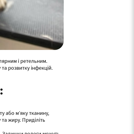
лярним і ретельним.
та розвитку інфекцій.
:
ту або м’яку тканину,
 та жиру. Приділіть
у. Залишки вологи можуть