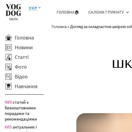
УКР
ГОЛОВНА🏠
САЛОНИ ГРУМІНГУ
Головна
»
Догляд за складчастою шкірою соб
Головна
Новини
Статті
шк
Фото
Відео
Навчання
989
статей з
безкоштовними
порадами та
рекомендаціями
605
актуальних і