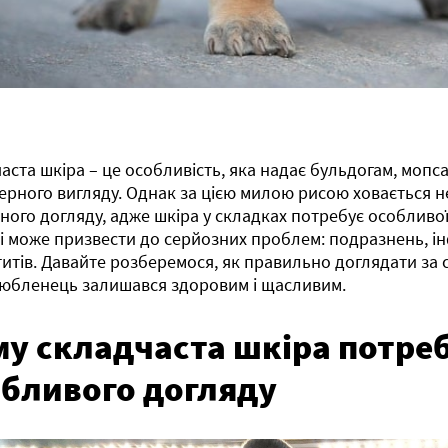
аста шкіра – це особливість, яка надає бульдогам, мопса
ерного вигляду. Однак за цією милою рисою ховається н
ного догляду, адже шкіра у складках потребує особливої
і може призвести до серйозних проблем: подразнень, ін
итів. Давайте розберемося, як правильно доглядати за
юбленець залишався здоровим і щасливим.
у складчаста шкіра потре
обливого догляду