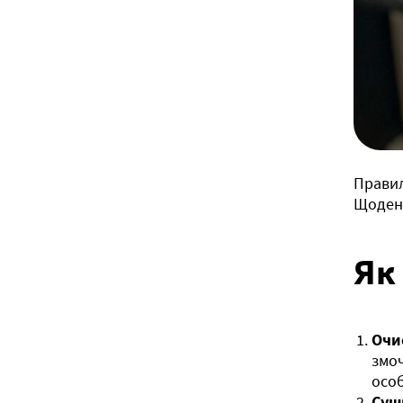
Правил
Щоденн
Як
Очи
змоч
особ
Суш