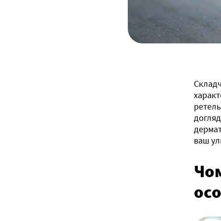
Складч
характ
ретель
догляд
дермат
ваш ул
Чом
ос