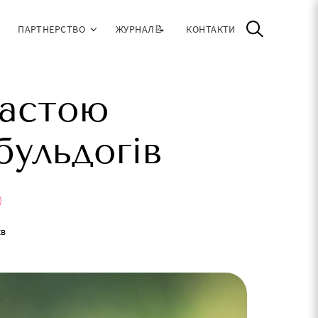
ПАРТНЕРСТВО
ЖУРНАЛ📝
КОНТАКТИ
частою
бульдогів
хв