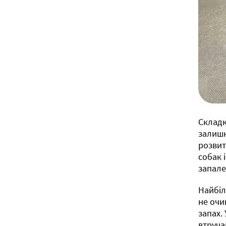
Складк
залишк
розвит
собак 
запале
Найбіл
не очи
запах.
втруча