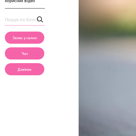
корисних відео
Запис у салон
Чат
Дзвінок