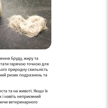
ення бруду, жиру та
 стати гарячою точкою для
ього природну схильність
ений ризик подразнень та
та та на животі. Якщо їх
ж і навіть неприємний
гаючи ветеринарного