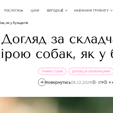
ПОСЛУГИ✂️
ЦІНИ
ВИГОДА💰
НАВЧАННЯ ГРУМІНГУ
ак, як у бульдогів
Догляд за склад
ірою собак, як у 
ГРУМІНГ СОБАК
ДОГЛЯД ЗА УЛЮБЛЕНЦЯМИ
повернутись
08.12.2024
179
4 