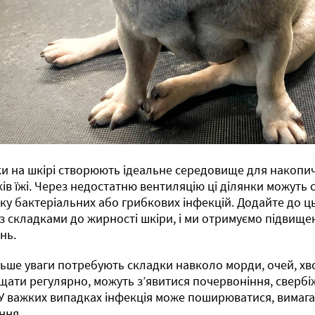
и на шкірі створюють ідеальне середовище для накопич
ів їжі. Через недостатню вентиляцію ці ділянки можуть
ку бактеріальних або грибкових інфекцій. Додайте до ц
із складками до жирності шкіри, і ми отримуємо підвищ
нь.
ьше уваги потребують складки навколо морди, очей, хвос
щати регулярно, можуть з’явитися почервоніння, свербі
 У важких випадках інфекція може поширюватися, вима
ння.