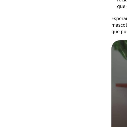
que 
Espera
mascot
que pue