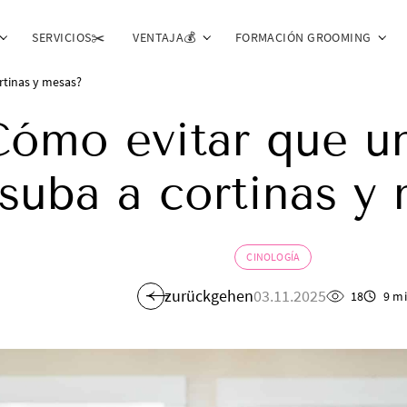
SERVICIOS✂️
VENTAJA💰
FORMACIÓN GROOMING
rtinas y mesas?
ómo evitar que u
suba a cortinas y
CINOLOGÍA
zurückgehen
03.11.2025
18
9 m