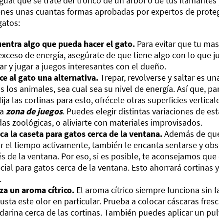
igual que se trate del tronco de un árbol o de tus flamantes 
enes unas cuantas formas aprobadas por expertos de protege
gatos:
entra algo que pueda hacer el gato.
Para evitar que tu mas
exceso de energía, asegúrate de que tiene algo con lo que ju
ar y jugar a juegos interesantes con el dueño.
ce al gato una alternativa.
Trepar, revolverse y saltar es u
s los animales, sea cual sea su nivel de energía. Así que, p
lija las cortinas para esto, ofrécele otras superficies vertic
a
zona de juegos
. Puedes elegir distintas variaciones de e
das zoológicas, o aliviarte con materiales improvisados.
ca la caseta para gatos cerca de la ventana.
Además de que 
r el tiempo activamente, también le encanta sentarse y obs
és de la ventana. Por eso, si es posible, te aconsejamos qu
cial para gatos cerca de la ventana. Esto ahorrará cortinas y 
.
iza un aroma cítrico.
El aroma cítrico siempre funciona sin f
gusta este olor en particular. Prueba a colocar cáscaras fres
arina cerca de las cortinas. También puedes aplicar un pulve