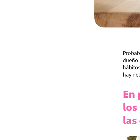
Probab
dueño 
hábitos
hay nec
En 
los
las