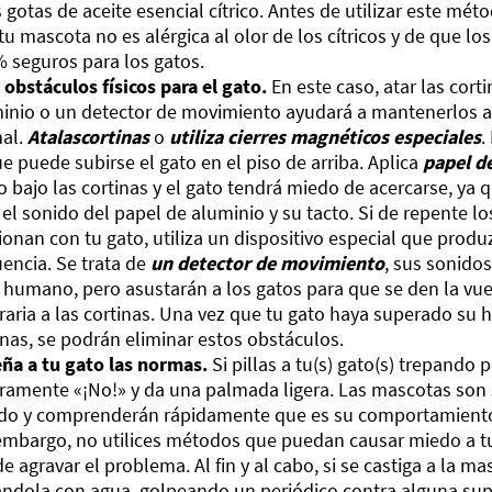
 gotas de aceite esencial cítrico. Antes de utilizar este mé
tu mascota no es alérgica al olor de los cítricos y de que lo
 seguros para los gatos.
 obstáculos físicos para el gato.
En este caso, atar las corti
inio o un detector de movimiento ayudará a mantenerlos al
al.
Ata
las
cortinas
o
utiliza cierres magnéticos especiales
.
ue puede subirse el gato en el piso de arriba. Aplica
papel d
o bajo las cortinas y el gato tendrá miedo de acercarse, ya 
 el sonido del papel de aluminio y su tacto. Si de repente 
ionan con tu gato, utiliza un dispositivo especial que produ
uencia. Se trata de
un detector de movimiento
, sus sonido
 humano, pero asustarán a los gatos para que se den la vuel
raria a las cortinas. Una vez que tu gato haya superado su h
inas, se podrán eliminar estos obstáculos.
ña a tu gato las normas.
Si pillas a tu(s) gato(s) trepando p
ramente «¡No!» y da una palmada ligera. Las mascotas son s
do y comprenderán rápidamente que es su comportamiento
embargo, no utilices métodos que puedan causar miedo a t
e agravar el problema. Al fin y al cabo, si se castiga a la 
ándola con agua, golpeando un periódico contra alguna supe