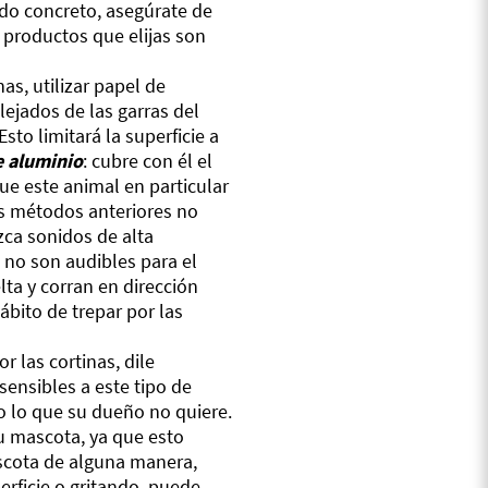
todo concreto, asegúrate de
s productos que elijas son
nas, utilizar papel de
ejados de las garras del
 Esto limitará la superficie a
e aluminio
: cubre con él el
que este animal en particular
los métodos anteriores no
zca sonidos de alta
s no son audibles para el
ta y corran en dirección
ábito de trepar por las
or las cortinas, dile
ensibles a este tipo de
 lo que su dueño no quiere.
u mascota, ya que esto
mascota de alguna manera,
rficie o gritando, puede