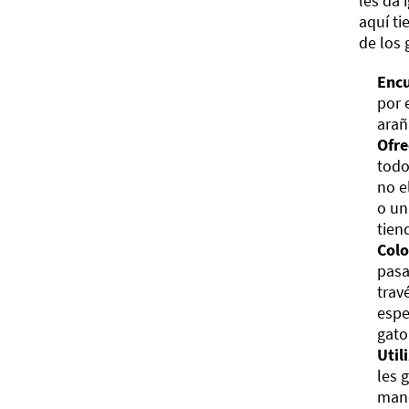
les da 
aquí ti
de los 
Encu
por 
arañ
Ofre
todo
no e
o un
tien
Colo
pasa
trav
espe
gato
Util
les 
mand