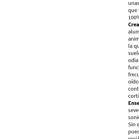
unas
que 
100%
Crea
alum
anim
la q
suel
odia
func
frec
oído
cont
cort
Ense
seve
soni
Sin 
pued
roci