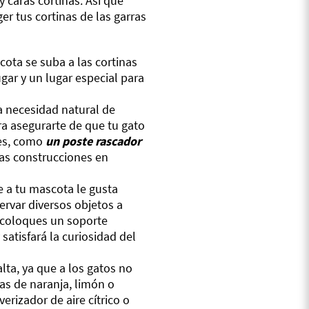
y caras cortinas. Así que
r tus cortinas de las garras
cota se suba a las cortinas
gar y un lugar especial para
na necesidad natural de
ara asegurarte de que tu gato
ales, como
un poste rascador
stas construcciones en
a tu mascota le gusta
ervar diversos objetos a
e coloques un soporte
satisfará la curiosidad del
alta, ya que a los gatos no
cas de naranja, limón o
rizador de aire cítrico o