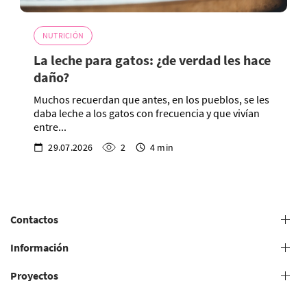
NUTRICIÓN
La leche para gatos: ¿de verdad les hace
daño?
Muchos recuerdan que antes, en los pueblos, se les
daba leche a los gatos con frecuencia y que vivían
entre...
29.07.2026
2
4 min
Contactos
+38 (073) 606 74 43 Peluquería canina
Información
+38 (073) 606 74 44 Estudio presencial
Proyectos
Condiciones generales para la prestación de servicios de
+38 (073) 606 74 74 Estudio en línea
peluquería canina